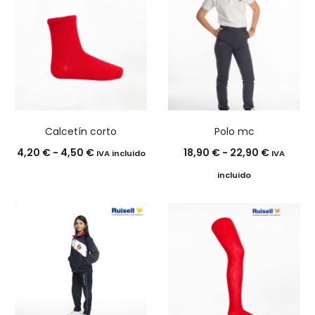
Calcetín corto
Polo mc
Rango
Rango
4,20
€
-
4,50
€
18,90
€
-
22,90
€
IVA incluido
IVA
de
de
incluido
precios:
precios:
desde
desde
4,20 €
18,90 €
hasta
hasta
4,50 €
22,90 €