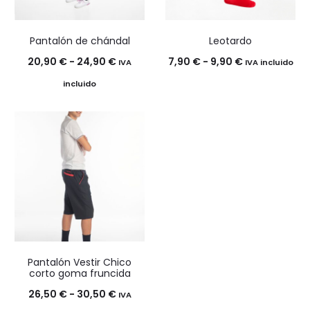
Pantalón de chándal
Leotardo
Rango
Rango
20,90
€
-
24,90
€
7,90
€
-
9,90
€
IVA
IVA incluido
de
de
incluido
precios:
precios:
desde
desde
20,90 €
7,90 €
hasta
hasta
24,90 €
9,90 €
Pantalón Vestir Chico
corto goma fruncida
Rango
26,50
€
-
30,50
€
IVA