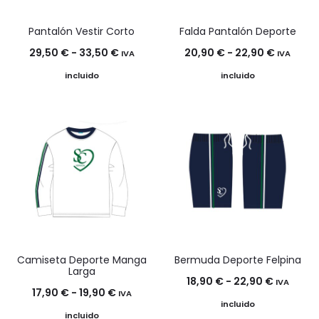
Pantalón Vestir Corto
Falda Pantalón Deporte
Rango
Rango
29,50
€
-
33,50
€
20,90
€
-
22,90
€
IVA
IVA
de
de
incluido
incluido
precios:
precios:
desde
desde
29,50 €
20,90 €
hasta
hasta
33,50 €
22,90 €
Camiseta Deporte Manga
Bermuda Deporte Felpina
Larga
Rango
18,90
€
-
22,90
€
IVA
Rango
17,90
€
-
19,90
€
IVA
de
incluido
de
incluido