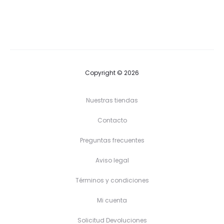
precios:
precios:
desde
desde
18,90 €
17,90 €
hasta
hasta
22,90 €
19,90 €
Copyright © 2026
Nuestras tiendas
Contacto
Preguntas frecuentes
Aviso legal
Términos y condiciones
Mi cuenta
Solicitud Devoluciones