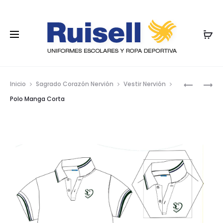
Nave
FORRO
CALCETÍ
Inicio
Sagrado Corazón Nervión
Vestir Nervión
POLAR
CORTO
por
Polo Manga Corta
los
prod