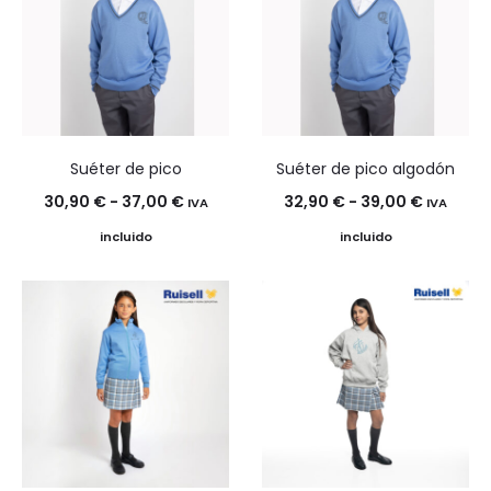
Suéter de pico
Suéter de pico algodón
Rango
Rango
30,90
€
-
37,00
€
32,90
€
-
39,00
€
IVA
IVA
de
de
incluido
incluido
precios:
precios:
desde
desde
30,90 €
32,90 €
hasta
hasta
37,00 €
39,00 €