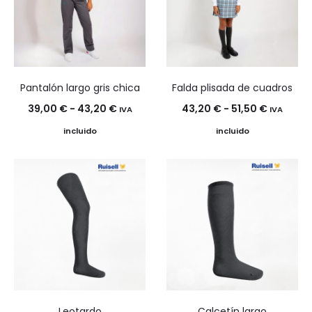
43,20 €
37,00 €
Pantalón largo gris chica
Falda plisada de cuadros
Rango
Rango
39,00
€
-
43,20
€
43,20
€
-
51,50
€
IVA
IVA
de
de
incluido
incluido
precios:
precios:
desde
desde
39,00 €
43,20 €
hasta
hasta
43,20 €
51,50 €
Leotardo
Calcetín largo