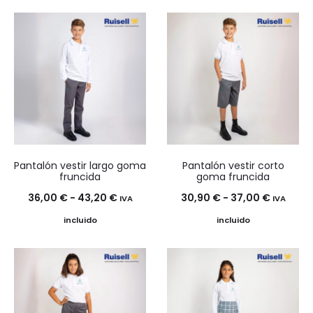
precios:
precios:
desde
desde
17,90 €
18,50 €
hasta
hasta
19,90 €
21,50 €
Pantalón vestir largo goma
Pantalón vestir corto
fruncida
goma fruncida
Rango
Rango
36,00
€
-
43,20
€
30,90
€
-
37,00
€
IVA
IVA
de
de
incluido
incluido
precios:
precios:
desde
desde
36,00 €
30,90 €
hasta
hasta