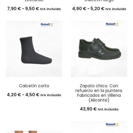
Rango
Rango
7,90
€
-
9,50
€
4,90
€
-
5,20
€
IVA incluido
IVA incluido
de
de
precios:
precios:
desde
desde
7,90 €
4,90 €
hasta
hasta
9,50 €
5,20 €
Calcetín corto
Zapato chico. Con
refuerzo en la puntera.
Rango
4,20
€
-
4,50
€
Fabricados en Villena
IVA incluido
(Alicante)
de
43,90
€
IVA incluido
precios:
desde
4,20 €