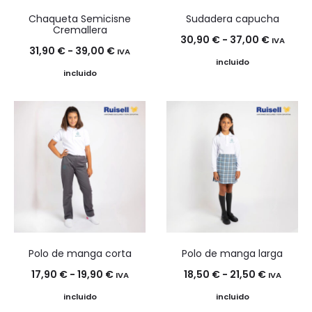
Chaqueta Semicisne
Sudadera capucha
Cremallera
Rango
30,90
€
-
37,00
€
IVA
Rango
31,90
€
-
39,00
€
IVA
de
incluido
de
incluido
precios:
precios:
desde
desde
30,90 €
31,90 €
hasta
hasta
37,00 €
39,00 €
Polo de manga corta
Polo de manga larga
Rango
Rango
17,90
€
-
19,90
€
18,50
€
-
21,50
€
IVA
IVA
de
de
incluido
incluido