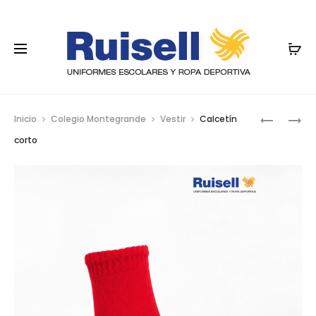
Nave
POLO
CALCETÍ
Inicio
Colegio Montegrande
Vestir
Calcetín
MANGA
CORTO
por
corto
CORTA
los
prod