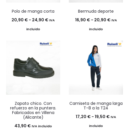
Polo de manga corta
Bermuda deporte
Rango
Rango
20,90
€
-
24,90
€
16,90
€
-
20,90
€
IVA
IVA
de
de
incluido
incluido
precios:
precios:
desde
desde
20,90 €
16,90 €
hasta
hasta
24,90 €
20,90 €
Zapato chico. Con
Camiseta de manga larga
refuerzo en la puntera.
T-8 a la T24
Fabricados en Villena
Rango
17,20
€
-
19,50
€
(Alicante)
IVA
de
43,90
€
incluido
IVA incluido