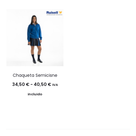
precios:
desde
17,20 €
hasta
19,50 €
Chaqueta Semicisne
Rango
34,50
€
-
40,50
€
IVA
de
incluido
precios:
desde
34,50 €
hasta