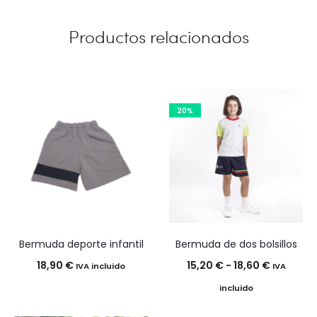
40,50 €
Productos relacionados
20%
Bermuda deporte infantil
Bermuda de dos bolsillos
Rango
18,90
€
15,20
€
-
18,60
€
IVA incluido
IVA
de
incluido
precios: