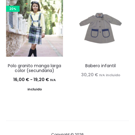
desde
20%
15,20 €
hasta
18,60 €
Polo granito manga larga
Babero infantil
color (secundaria)
30,20
€
IVA incluido
Rango
16,00
€
-
19,20
€
IVA
de
incluido
precios:
desde
16,00 €
hasta
19,20 €
Copyright © 2026