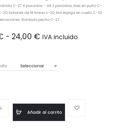
o listado C-27 4 pasadas – 04 2 pasadas, bies en puño C-
-20, botones de 18 lineas c-20, tira espiga en cuello C-20.
ervaciones: Bordado pecho C-27.
Rango
€
-
24,00
€
IVA incluido
de
precios:
alla
desde
22,00 €
hasta
Añadir al carrito
24,00 €