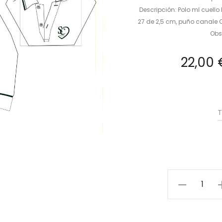
Descripción: Polo ml cuell
27 de 2,5 cm, puño canale C
Obs
22,00
T
Polo
Manga
Larga
cantidad