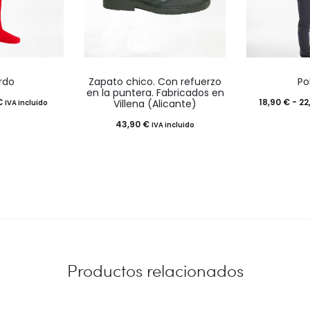
Este
Es
rdo
Zapato chico. Con refuerzo
Po
ucto
producto
pr
en la puntera. Fabricados en
Rango
€
18,90
€
-
22
Villena (Alicante)
IVA incluido
tiene
ti
de
43,90
€
IVA incluido
ples
múltiples
mú
precios:
ntes.
variantes.
va
desde
Las
La
7,90 €
ones
opciones
op
hasta
se
se
9,90 €
en
pueden
pu
elegir
ele
Productos relacionados
en
en
la
la