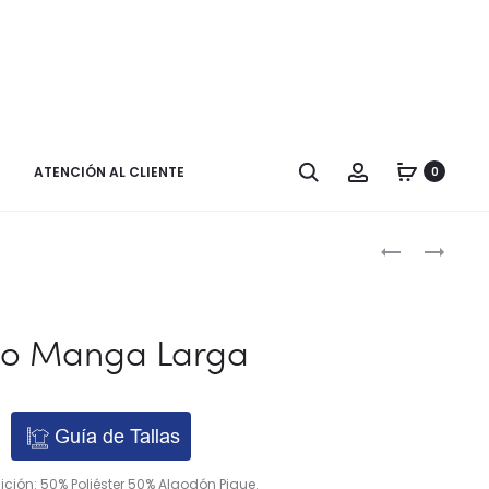
Buscar
Cuenta
ATENCIÓN AL CLIENTE
0
Naveg
FALDA
FORRO
PLISADA
POLAR
por
TABLA
los
LARGO
lo Manga Larga
NORMAL
produ
Guía de Tallas
ión: 50% Poliéster 50% Algodón Pique.