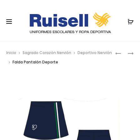
Nave
PANTALÓ
PANTALÓ
Inicio
Sagrado Corazón Nervión
Deportivo Nervión
DE
VESTIR
por
Falda Pantalón Deporte
VESTIR
CHICA
los
CORTO
GOMA
prod
OJAL
TENSORA