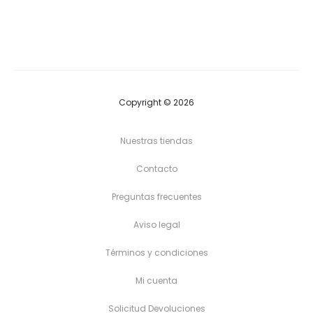
precios:
precios:
desde
desde
18,90 €
17,90 €
hasta
hasta
22,90 €
19,90 €
Copyright © 2026
Nuestras tiendas
Contacto
Preguntas frecuentes
Aviso legal
Términos y condiciones
Mi cuenta
Solicitud Devoluciones