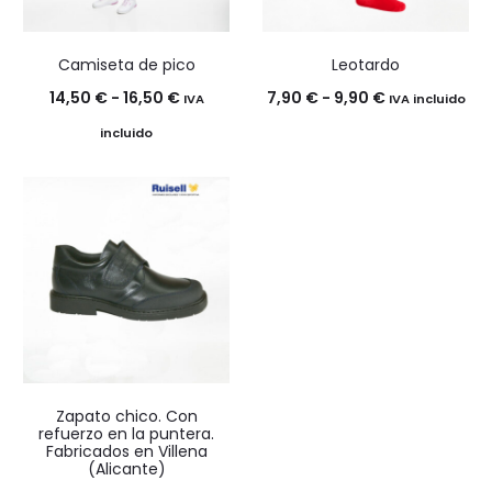
Camiseta de pico
Leotardo
Rango
Rango
14,50
€
-
16,50
€
7,90
€
-
9,90
€
IVA
IVA incluido
de
de
incluido
precios:
precios:
desde
desde
14,50 €
7,90 €
hasta
hasta
16,50 €
9,90 €
Zapato chico. Con
refuerzo en la puntera.
Fabricados en Villena
(Alicante)