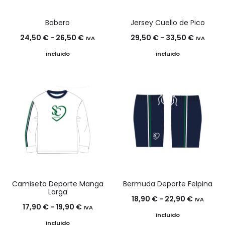
Babero
Jersey Cuello de Pico
Rango
Rango
24,50
€
-
26,50
€
29,50
€
-
33,50
€
IVA
IVA
de
de
incluido
incluido
precios:
precios:
desde
desde
24,50 €
29,50 €
hasta
hasta
26,50 €
33,50 €
Camiseta Deporte Manga
Bermuda Deporte Felpina
Larga
Rango
18,90
€
-
22,90
€
IVA
Rango
17,90
€
-
19,90
€
IVA
de
incluido
de
incluido