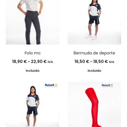
Polo mc
Bermuda de deporte
Rango
Rango
18,90
€
-
22,90
€
16,50
€
-
18,50
€
IVA
IVA
de
de
incluido
incluido
precios:
precios:
desde
desde
18,90 €
16,50 €
hasta
hasta
22,90 €
18,50 €