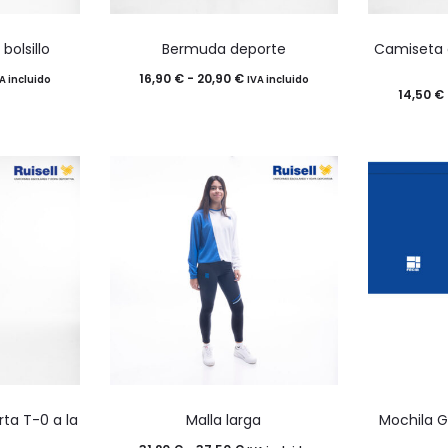
Este
bolsillo
Bermuda deporte
Camiseta 
o
producto
ango
Rango
16,90
€
-
20,90
€
A incluido
IVA incluido
tiene
14,50
€
e
de
múltiples
ecios:
precios:
.
variantes.
esde
desde
Las
,00 €
16,90 €
opciones
asta
hasta
se
,20 €
20,90 €
pueden
elegir
en
la
página
Este
de
ta T-0 a la
Malla larga
Mochila 
o
producto
o
producto