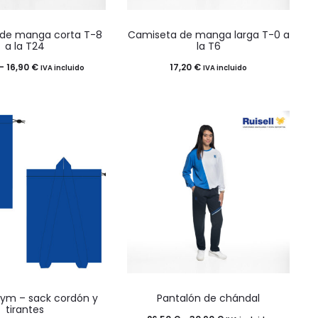
Este
Este
de manga corta T-8
Camiseta de manga larga T-0 a
producto
producto
a la T24
la T6
tiene
tiene
Rango
-
16,90
€
17,20
€
IVA incluido
IVA incluido
múltiples
múltiples
de
variantes.
variantes.
precios:
Las
Las
desde
opciones
opciones
14,50 €
se
se
hasta
pueden
pueden
16,90 €
elegir
elegir
en
en
la
la
página
página
Este
Este
de
de
Gym – sack cordón y
Pantalón de chándal
producto
producto
tirantes
producto
producto