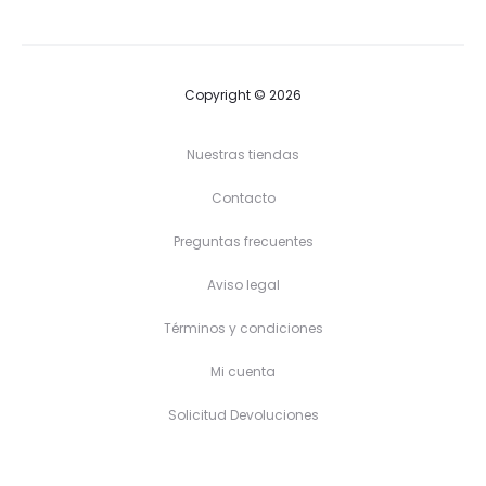
18,90 €
33,50 €
hasta
hasta
22,90 €
39,90 €
Copyright © 2026
Nuestras tiendas
Contacto
Preguntas frecuentes
Aviso legal
Términos y condiciones
Mi cuenta
Solicitud Devoluciones