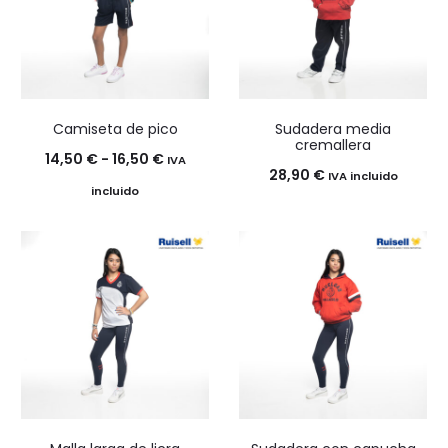
Camiseta de pico
Sudadera media
cremallera
Rango
14,50
€
-
16,50
€
IVA
28,90
€
IVA incluido
de
incluido
precios:
desde
14,50 €
hasta
16,50 €