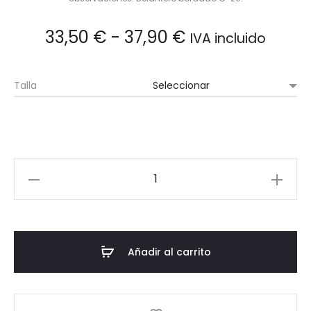
Rango
33,50
€
-
37,90
€
IVA incluido
de
Talla
precios:
desde
33,50 €
Forro
Polar
hasta
cantidad
37,90 €
Añadir al carrito