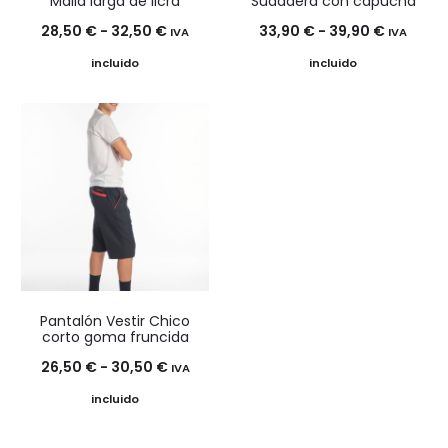
Malla larga de licra
Sudadera con capucha
Rango
Rango
28,50
€
-
32,50
€
33,90
€
-
39,90
€
IVA
IVA
de
de
incluido
incluido
precios:
precios:
desde
desde
28,50 €
33,90 €
hasta
hasta
32,50 €
39,90 €
Pantalón Vestir Chico
corto goma fruncida
Rango
26,50
€
-
30,50
€
IVA
de
incluido
precios: