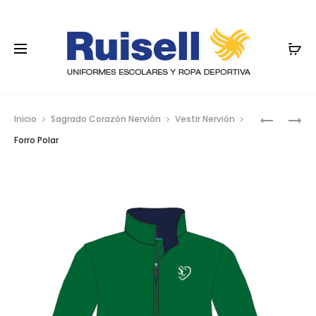
Nave
POLO
POLO
Inicio
Sagrado Corazón Nervión
Vestir Nervión
MANGA
MANGA
por
Forro Polar
LARGA
CORTA
los
prod