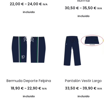
Normal
Rango
22,00
€
-
24,00
€
IVA
Rango
30,50
€
-
35,50
€
IVA
de
incluido
de
incluido
precios:
precios:
desde
desde
22,00 €
30,50 €
hasta
hasta
24,00 €
35,50 €
Bermuda Deporte Felpina
Pantalón Vestir Largo
Rango
Rango
18,90
€
-
22,90
€
33,50
€
-
39,90
€
IVA
IVA
de
de
incluido
incluido
precios:
precios:
desde
desde