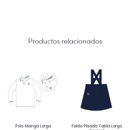
desde
26,50 €
hasta
30,50 €
Productos relacionados
Polo Manga Larga
Falda Plisada Tabla Largo