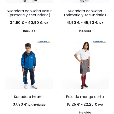
Sudadera capucha vestir
Sudadera capucha
(primaria y secundaria)
(primaria y secundaria)
Rango
Rango
34,90
€
-
40,90
€
41,90
€
-
45,90
€
IVA
IVA
de
de
incluido
incluido
precios:
precios:
desde
desde
34,90 €
41,90 €
hasta
hasta
40,90 €
45,90 €
Sudadera infantil
Polo de manga corta
Rango
37,90
€
18,25
€
-
22,25
€
IVA incluido
IVA
de
incluido