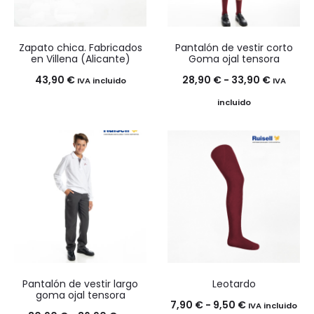
Zapato chica. Fabricados
Pantalón de vestir corto
en Villena (Alicante)
Goma ojal tensora
Rango
43,90
€
28,90
€
-
33,90
€
IVA incluido
IVA
de
incluido
precios:
desde
28,90 €
hasta
33,90 €
Pantalón de vestir largo
Leotardo
goma ojal tensora
Rango
7,90
€
-
9,50
€
IVA incluido