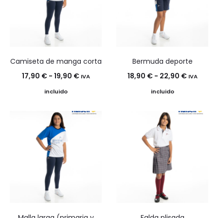
23,90 €
30,90 €
Camiseta de manga corta
Bermuda deporte
Rango
Rango
17,90
€
-
19,90
€
18,90
€
-
22,90
€
IVA
IVA
de
de
incluido
incluido
precios:
precios:
desde
desde
17,90 €
18,90 €
hasta
hasta
19,90 €
22,90 €
Malla larga (primaria y
Falda plisada