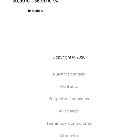
Rango
30,90
€
-
36,90
€
IVA
de
de
incluido
precios:
precios:
desde
desde
7,90 €
30,90 €
hasta
hasta
9,50 €
36,90 €
Copyright © 2026
Nuestras tiendas
Contacto
Preguntas frecuentes
Aviso legal
Términos y condiciones
Mi cuenta