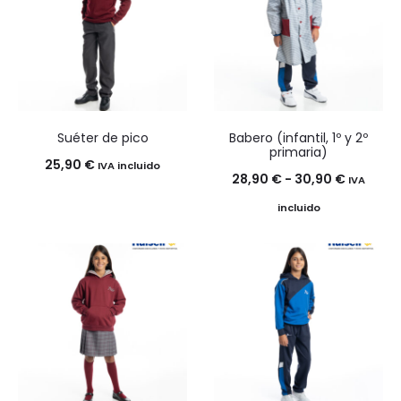
Suéter de pico
Babero (infantil, 1º y 2º
primaria)
25,90
€
IVA incluido
Rango
28,90
€
-
30,90
€
IVA
de
incluido
precios:
desde
28,90 €
hasta
30,90 €