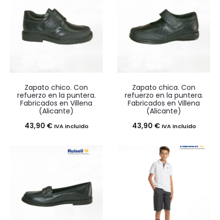
desde
desde
4,20 €
4,90 €
hasta
hasta
4,50 €
5,20 €
Zapato chico. Con
Zapato chica. Con
refuerzo en la puntera.
refuerzo en la puntera.
Fabricados en Villena
Fabricados en Villena
(Alicante)
(Alicante)
43,90
€
43,90
€
IVA incluido
IVA incluido