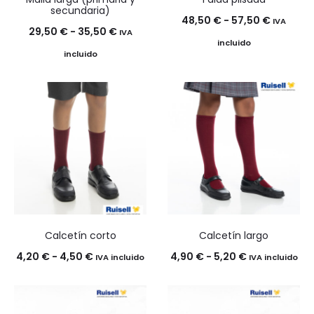
secundaria)
Rango
48,50
€
-
57,50
€
IVA
Rango
29,50
€
-
35,50
€
IVA
de
incluido
de
incluido
precios:
precios:
desde
desde
48,50 €
29,50 €
hasta
hasta
57,50 €
35,50 €
Calcetín corto
Calcetín largo
Rango
Rango
4,20
€
-
4,50
€
4,90
€
-
5,20
€
IVA incluido
IVA incluido
de
de
precios:
precios: