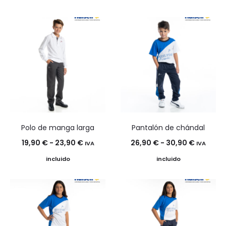
precios:
desde
18,25 €
hasta
22,25 €
Polo de manga larga
Pantalón de chándal
Rango
Rango
19,90
€
-
23,90
€
26,90
€
-
30,90
€
IVA
IVA
de
de
incluido
incluido
precios:
precios:
desde
desde
19,90 €
26,90 €
hasta
hasta