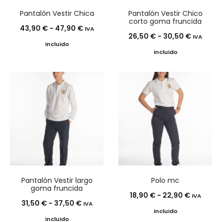
Pantalón Vestir Chica
Pantalón Vestir Chico
corto goma fruncida
Rango
43,90
€
-
47,90
€
IVA
Rango
26,50
€
-
30,50
€
IVA
de
incluido
de
incluido
precios:
precios:
desde
desde
43,90 €
26,50 €
hasta
hasta
47,90 €
30,50 €
Pantalón Vestir largo
Polo mc
goma fruncida
Rango
18,90
€
-
22,90
€
IVA
Rango
31,50
€
-
37,50
€
IVA
de
incluido
de
incluido