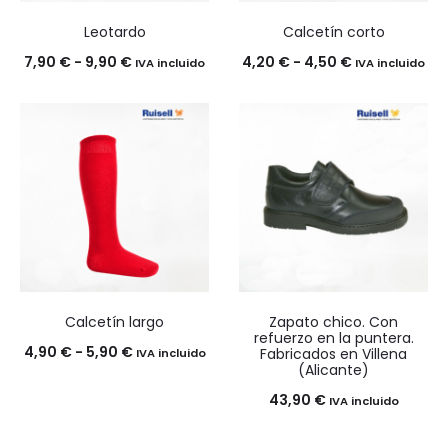
Leotardo
Calcetín corto
Rango
Rango
7,90
€
-
9,90
€
4,20
€
-
4,50
€
IVA incluido
IVA incluido
de
de
precios:
precios:
desde
desde
7,90 €
4,20 €
hasta
hasta
9,90 €
4,50 €
Calcetín largo
Zapato chico. Con
refuerzo en la puntera.
Rango
4,90
€
-
5,90
€
Fabricados en Villena
IVA incluido
(Alicante)
de
43,90
€
IVA incluido
precios:
desde