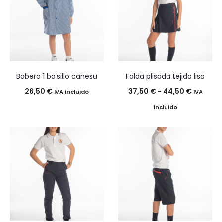
Babero 1 bolsillo canesu
Falda plisada tejido liso
Rango
26,50
€
37,50
€
-
44,50
€
IVA incluido
IVA
de
incluido
precios:
desde
37,50 €
hasta
44,50 €