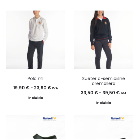
precios:
precios:
desde
desde
18,90 €
31,50 €
hasta
hasta
22,90 €
37,50 €
Polo ml
Sueter c-semicisne
cremallera
Rango
19,90
€
-
23,90
€
IVA
Rango
33,50
€
-
39,50
€
IVA
de
incluido
de
incluido
precios:
precios:
desde
desde
19,90 €
33,50 €
hasta