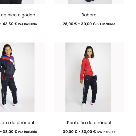
Este
Este
 de pico algodón
Babero
producto
producto
Rango
Rango
-
43,50
€
28,00
€
-
30,00
€
IVA incluido
IVA incluido
tiene
tiene
de
de
múltiples
múltiples
precios:
precios:
variantes.
variantes.
desde
desde
Las
Las
38,50 €
28,00 €
opciones
opciones
hasta
hasta
se
se
43,50 €
30,00 €
pueden
pueden
elegir
elegir
en
en
la
la
Este
Este
página
página
eta de chándal
Pantalón de chándal
producto
producto
de
de
Rango
Rango
-
38,00
€
30,00
€
-
33,00
€
IVA incluido
IVA incluido
tiene
tiene
producto
producto