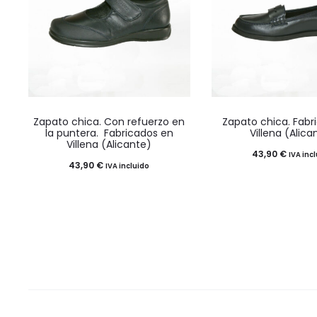
pueden
pueden
elegir
elegir
en
en
la
la
página
página
Este
Este
de
de
Zapato chica. Con refuerzo en
Zapato chica. Fabr
producto
product
producto
product
la puntera. Fabricados en
Villena (Alica
Villena (Alicante)
tiene
tiene
43,90
€
IVA inc
43,90
€
IVA incluido
múltiples
múltiples
variantes.
variantes
Las
Las
opciones
opciones
se
se
pueden
pueden
elegir
elegir