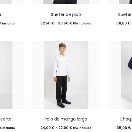
Este
a
Suéter de pico
Suéter
o
producto
ango
Rango
32,50
€
-
38,50
€
38,50
€
A incluido
IVA incluido
tiene
e
de
múltiples
ecios:
precios:
.
variantes.
esde
desde
Las
,00 €
32,50 €
opciones
sta
hasta
se
,00 €
38,50 €
pueden
elegir
en
la
Este
página
 corta
Polo de manga larga
Chaqu
o
producto
de
ango
Rango
24,00
€
-
27,00
€
35,00
€
A incluido
IVA incluido
tiene
o
producto