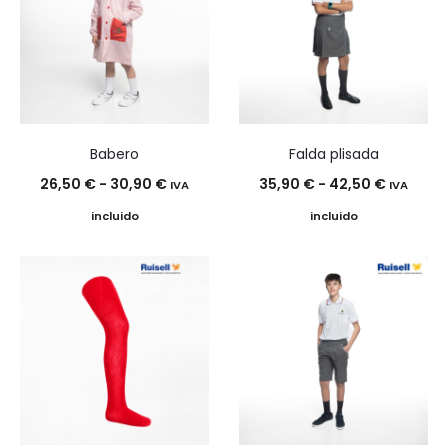
Babero
Falda plisada
Rango
Rango
26,50
€
-
30,90
€
35,90
€
-
42,50
€
IVA
IVA
de
de
incluido
incluido
precios:
precios:
desde
desde
26,50 €
35,90 €
hasta
hasta
30,90 €
42,50 €