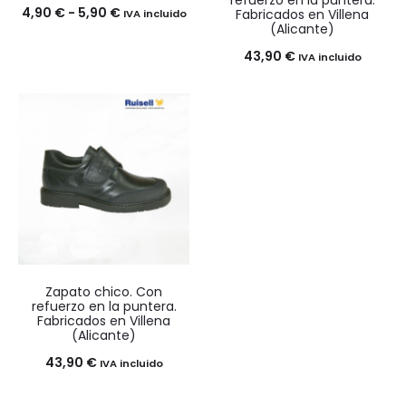
refuerzo en la puntera.
Rango
4,90
€
-
5,90
€
Fabricados en Villena
IVA incluido
(Alicante)
de
43,90
€
IVA incluido
precios:
desde
4,90 €
hasta
5,90 €
Zapato chico. Con
refuerzo en la puntera.
Fabricados en Villena
(Alicante)
43,90
€
IVA incluido