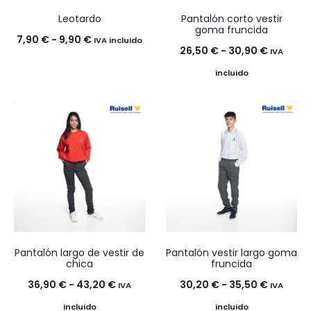
Leotardo
Pantalón corto vestir
goma fruncida
Rango
7,90
€
-
9,90
€
IVA incluido
Rango
26,50
€
-
30,90
€
IVA
de
de
incluido
precios:
precios:
desde
desde
7,90 €
26,50 €
hasta
hasta
9,90 €
30,90 €
Pantalón largo de vestir de
Pantalón vestir largo goma
chica
fruncida
Rango
Rango
36,90
€
-
43,20
€
30,20
€
-
35,50
€
IVA
IVA
de
de
incluido
incluido