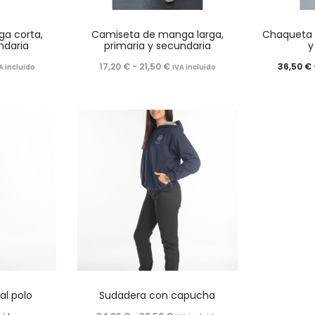
Este
a corta,
Camiseta de manga larga,
Chaqueta 
o
producto
ndaria
primaria y secundaria
y
tiene
ango
Rango
17,20
€
-
21,50
€
36,50
€
A incluido
IVA incluido
múltiples
e
de
.
variantes.
ecios:
precios:
Las
esde
desde
opciones
,20 €
17,20 €
se
sta
hasta
pueden
,50 €
21,50 €
elegir
en
la
página
Este
de
l polo
Sudadera con capucha
o
producto
o
producto