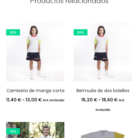
Productos relacionados
20%
20%
Camiseta de manga corta
Bermuda de dos bolsillos
Rango
Rango
11,40
€
-
13,00
€
15,20
€
-
18,60
€
IVA incluido
IVA
de
de
incluido
precios:
precios:
desde
desde
10%
11,40 €
15,20 €