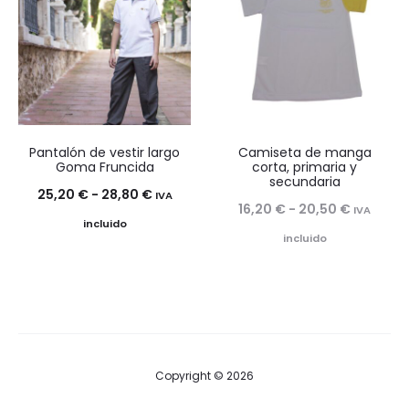
hasta
hasta
13,00 €
18,60 €
Pantalón de vestir largo
Camiseta de manga
Goma Fruncida
corta, primaria y
secundaria
Rango
25,20
€
-
28,80
€
IVA
Rango
16,20
€
-
20,50
€
IVA
de
incluido
de
incluido
precios:
precios:
desde
desde
25,20 €
16,20 €
hasta
hasta
28,80 €
20,50 €
Copyright © 2026