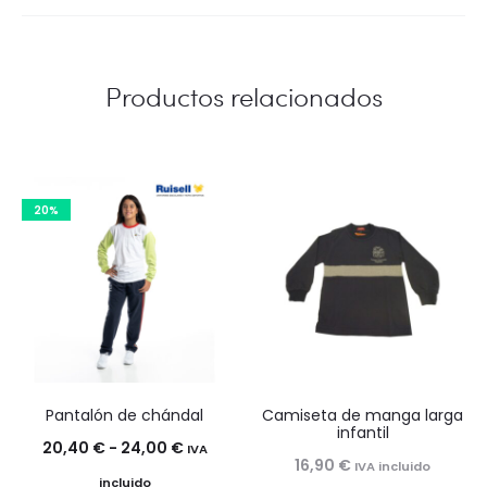
Productos relacionados
20%
Pantalón de chándal
Camiseta de manga larga
infantil
Rango
20,40
€
-
24,00
€
IVA
16,90
€
IVA incluido
de
incluido