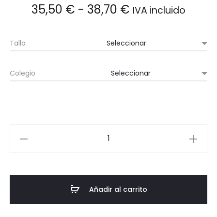
Rango
35,50
€
-
38,70
€
IVA incluido
de
Talla
precios:
Colegio
desde
35,50 €
hasta
Sudadera
38,70 €
capucha
de
manga
larga
Añadir al carrito
bordada
cantidad