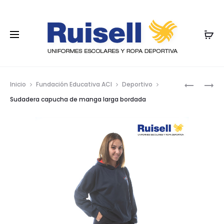
Nave
SUDADER
POLAR
Inicio
Fundación Educativa ACI
Deportivo
CAPUCH
por
Sudadera capucha de manga larga bordada
los
prod