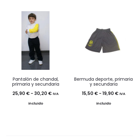
precios:
desde
20,40 €
hasta
24,00 €
Pantalón de chandal,
Bermuda deporte, primaria
primaria y secundaria
y secundaria
Rango
Rango
25,90
€
-
30,20
€
15,50
€
-
19,90
€
IVA
IVA
de
de
incluido
incluido
precios:
precios:
desde
desde
25,90 €
15,50 €