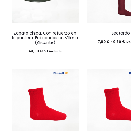
en
en
la
la
página
página
Este
Este
de
de
Zapato chica. Con refuerzo en
Leotardo
producto
product
producto
product
la puntera. Fabricados en Villena
Ra
7,90
€
-
9,50
€
(Alicante)
IVA
tiene
tiene
de
43,90
€
IVA incluido
múltiples
múltiples
pre
variantes.
variantes
de
Las
Las
7,9
opciones
opciones
ha
se
se
9,5
pueden
pueden
elegir
elegir
en
en
la
la