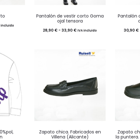
página
Este
de
rto
Pantalón de vestir corto Goma
Pantalón 
o
producto
o
producto
ojal tensora
ngo
 incluido
tiene
Rango
28,90
€
-
33,90
€
30,90
€
IVA incluido
múltiples
de
cios:
.
variantes.
precios:
sde
Las
desde
0 €
opciones
28,90 €
sta
se
hasta
0 €
pueden
33,90 €
elegir
en
la
página
Este
de
0%pol,
Zapato chica. Fabricados en
Zapato ch
o
producto
n
Villena (Alicante)
la puntera.