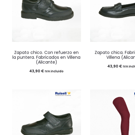
Este
Este
Zapato chico. Con refuerzo en
Zapato chica. Fabr
producto
product
la puntera. Fabricados en Villena
Villena (Alica
(Alicante)
tiene
tiene
43,90
€
IVA inc
43,90
€
IVA incluido
múltiples
múltiples
variantes.
variantes
Las
Las
opciones
opciones
se
se
pueden
pueden
elegir
elegir