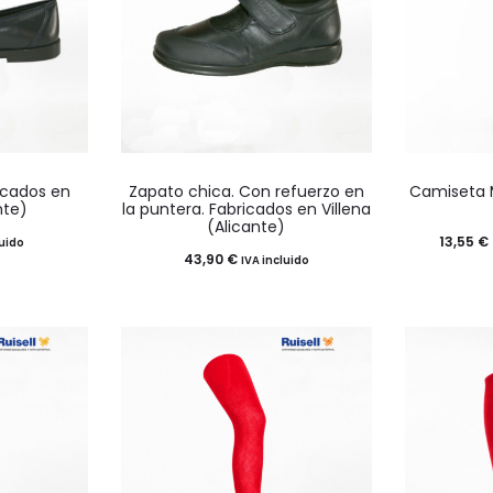
Este
icados en
Zapato chica. Con refuerzo en
Camiseta M
o
producto
nte)
la puntera. Fabricados en Villena
(Alicante)
tiene
13,55
€
luido
43,90
€
IVA incluido
múltiples
.
variantes.
Las
opciones
se
pueden
elegir