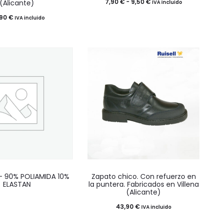
producto
producto
Rango
7,90
€
-
9,50
€
(Alicante)
IVA incluido
tiene
tiene
de
,90
€
IVA incluido
múltiples
múltiples
precios:
variantes.
variantes.
desde
Las
Las
7,90 €
opciones
opciones
hasta
se
se
9,50 €
pueden
pueden
elegir
elegir
en
en
la
la
página
página
Este
de
de
 – 90% POLIAMIDA 10%
Zapato chico. Con refuerzo en
producto
producto
producto
ELASTAN
la puntera. Fabricados en Villena
(Alicante)
tiene
43,90
€
IVA incluido
múltiples