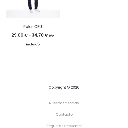
Polar CEU
Rango
29,00
€
-
34,70
€
IVA
de
incluido
precios:
desde
29,00 €
hasta
34,70 €
Copyright © 2026
Nuestras tiendas
Contacto
Preguntas frecuentes