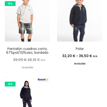
10%
Pantalón cuadros corto,
Polar
67%pol/33%visc, bordado
Rango
32,20
€
-
36,50
€
IVA
El
El
29,00
€
26,10
€
IVA
de
incluido
precio
precio
incluido
precios:
original
actual
desde
era:
es:
32,20 €
10%
29,00 €.
26,10 €.
hasta
36,50 €