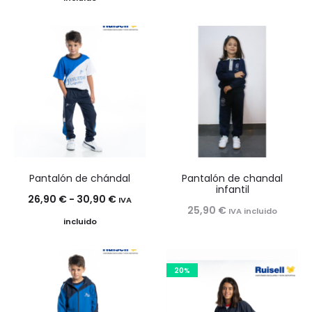
precios:
desde
13,00 €
hasta
14,60 €
Pantalón de chándal
Pantalón de chandal
infantil
Rango
26,90
€
-
30,90
€
IVA
25,90
€
IVA incluido
de
incluido
precios:
desde
20%
26,90 €
hasta