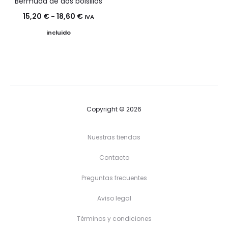
Bermuda de dos bolsillos
Rango
15,20
€
-
18,60
€
IVA
de
incluido
precios:
desde
15,20 €
hasta
18,60 €
Copyright © 2026
Nuestras tiendas
Contacto
Preguntas frecuentes
Aviso legal
Términos y condiciones