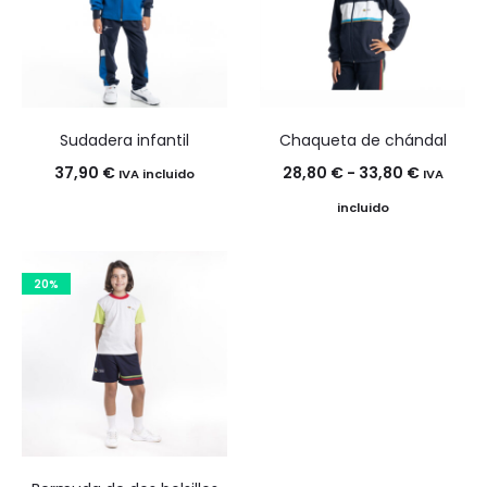
30,90 €
Sudadera infantil
Chaqueta de chándal
Rango
37,90
€
28,80
€
-
33,80
€
IVA incluido
IVA
de
incluido
precios:
desde
20%
28,80 €
hasta
33,80 €