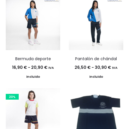
Bermuda deporte
Pantalón de chándal
Rango
Rango
16,90
€
-
20,90
€
26,50
€
-
30,90
€
IVA
IVA
de
de
incluido
incluido
precios:
precios:
desde
desde
20%
16,90 €
26,50 €
hasta
hasta
20,90 €
30,90 €