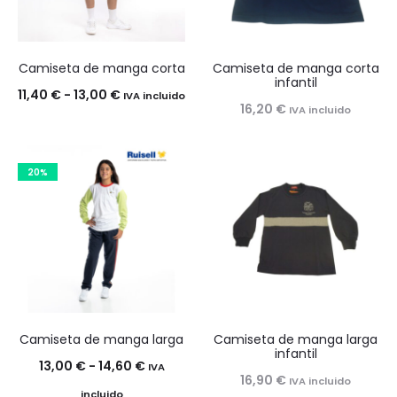
Camiseta de manga corta
Camiseta de manga corta
infantil
Rango
11,40
€
-
13,00
€
IVA incluido
16,20
€
IVA incluido
de
precios:
desde
20%
11,40 €
hasta
13,00 €
Camiseta de manga larga
Camiseta de manga larga
infantil
Rango
13,00
€
-
14,60
€
IVA
16,90
€
IVA incluido
de
incluido