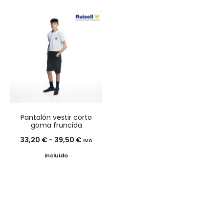
precios:
desde
26,50 €
hasta
30,90 €
Pantalón vestir corto
goma fruncida
Rango
33,20
€
-
39,50
€
IVA
de
incluido
precios:
desde
33,20 €
hasta