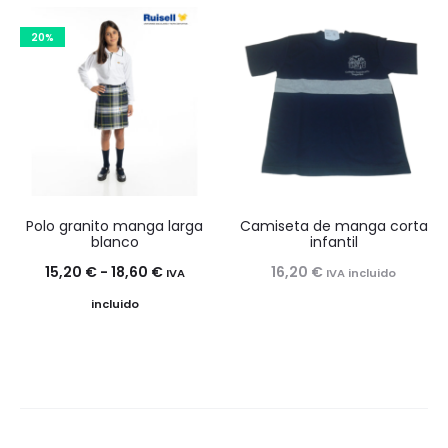
desde
desde
20%
28,80 €
15,20 €
hasta
hasta
33,80 €
18,60 €
Polo granito manga larga
Camiseta de manga corta
blanco
infantil
Rango
15,20
€
-
18,60
€
16,20
€
IVA
IVA incluido
de
incluido
precios:
desde
15,20 €
hasta