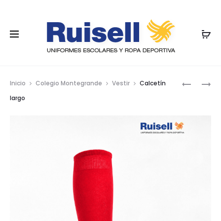
Nave
CALCETÍ
CALCETÍ
Inicio
Colegio Montegrande
Vestir
Calcetín
CORTO
LARGO
por
largo
los
prod