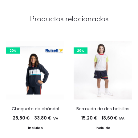
39,50 €
Productos relacionados
20%
20%
Chaqueta de chándal
Bermuda de dos bolsillos
Rango
Rango
28,80
€
-
33,80
€
15,20
€
-
18,60
€
IVA
IVA
de
de
incluido
incluido
precios:
precios: