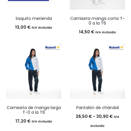
Saquito merienda
Camiseta manga corta T-
0 a la T6
13,00
€
IVA incluido
14,50
€
IVA incluido
Camiseta de manga larga
Pantalón de chándal
T-0 a la T6
Rango
26,50
€
-
30,90
€
IVA
17,20
€
IVA incluido
de
incluido