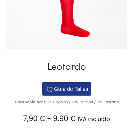
Leotardo
Guía de Tallas
Composición:
80% Algodón / 15% Poliéster / 5% Elastano
Rango
7,90
€
-
9,90
€
IVA incluido
de