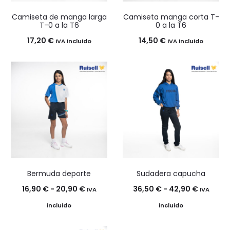
Camiseta de manga larga
Camiseta manga corta T-
T-0 a la T6
0 a la T6
17,20
€
14,50
€
IVA incluido
IVA incluido
Bermuda deporte
Sudadera capucha
Rango
Rango
16,90
€
-
20,90
€
36,50
€
-
42,90
€
IVA
IVA
de
de
incluido
incluido
precios:
precios: