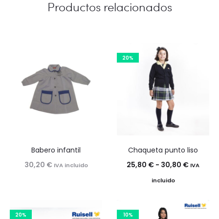
Productos relacionados
20%
Babero infantil
Chaqueta punto liso
Rango
30,20
€
25,80
€
-
30,80
€
IVA incluido
IVA
de
incluido
precios:
desde
20%
10%