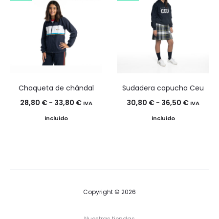
25,80 €
hasta
30,80 €
Chaqueta de chándal
Sudadera capucha Ceu
Rango
Rango
28,80
€
-
33,80
€
30,80
€
-
36,50
€
IVA
IVA
de
de
incluido
incluido
precios:
precios:
desde
desde
28,80 €
30,80 €
hasta
hasta
33,80 €
36,50 €
Copyright © 2026
Nuestras tiendas