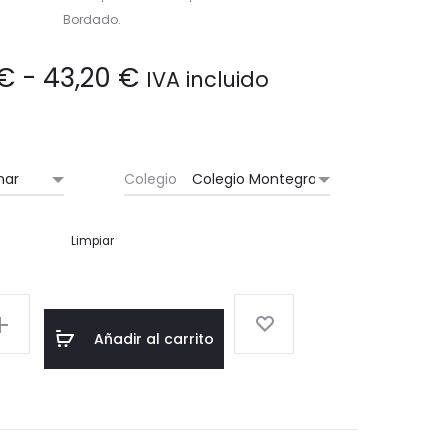
Bordado.
Rango
€
-
43,20
€
IVA incluido
de
precios:
Colegio
desde
Limpiar
36,90 €
hasta
Añadir al carrito
43,20 €