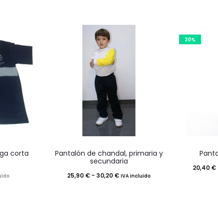
20%
Este
ga corta
Pantalón de chandal, primaria y
Pant
o
producto
secundaria
20,40
€
tiene
Rango
25,90
€
-
30,20
€
uido
IVA incluido
múltiples
de
.
variantes.
precios:
Las