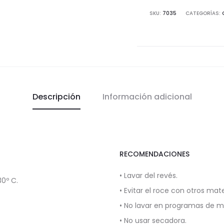
chica
SKU:
7035
CATEGORÍAS:
cantidad
Descripción
Información adicional
RECOMENDACIONES
• Lavar del revés.
0º C.
• Evitar el roce con otros mate
• No lavar en programas de 
• No usar secadora.