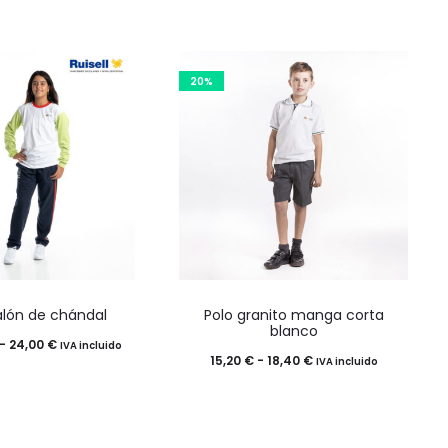
20%
Este
Este
alón de chándal
Polo granito manga corta
producto
producto
blanco
Rango
-
24,00
€
IVA incluido
tiene
tiene
Rango
15,20
€
-
18,40
€
IVA incluido
de
múltiples
múltiples
de
precios:
variantes.
variantes.
precios:
desde
Las
Las