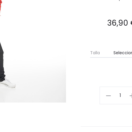
36,90
Talla
Pantalón
largo
de
vestir
de