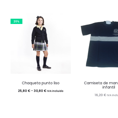
20%
Este
Este
Chaqueta punto liso
Camiseta de man
producto
product
infantil
Rango
25,80
€
-
30,80
€
IVA incluido
tiene
tiene
16,20
€
IVA incl
de
múltiples
múltiples
precios:
variantes.
variantes
desde
Las
Las