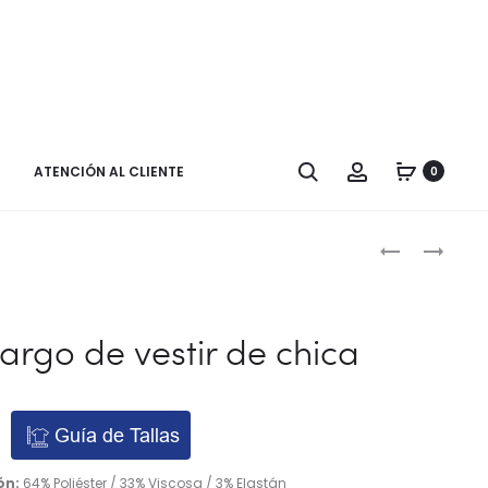
Buscar
Cuenta
ATENCIÓN AL CLIENTE
0
Naveg
PANTALÓN
FALDA
CORTO
PLISADA
por
VESTIR
los
GOMA
argo de vestir de chica
FRUNCIDA
produ
Guía de Tallas
ón:
64% Poliéster / 33% Viscosa / 3% Elastán