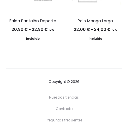
Falda Pantalón Deporte
Polo Manga Larga
Rango
Rango
20,90
€
-
22,90
€
22,00
€
-
24,00
€
IVA
IVA
de
de
incluido
incluido
precios:
precios:
desde
desde
20,90 €
22,00 €
hasta
hasta
22,90 €
24,00 €
Copyright © 2026
Nuestras tiendas
Contacto
Preguntas frecuentes