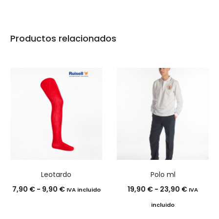
Productos relacionados
Leotardo
Polo ml
Rango
Rango
7,90
€
-
9,90
€
19,90
€
-
23,90
€
IVA incluido
IVA
de
de
incluido
precios:
precios: