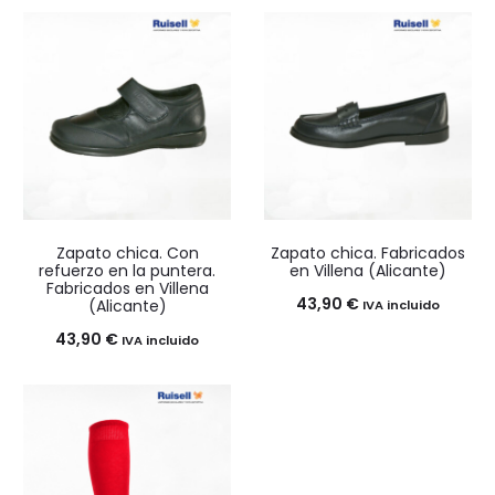
desde
desde
7,90 €
19,90 €
hasta
hasta
9,90 €
23,90 €
Zapato chica. Con
Zapato chica. Fabricados
refuerzo en la puntera.
en Villena (Alicante)
Fabricados en Villena
43,90
€
(Alicante)
IVA incluido
43,90
€
IVA incluido