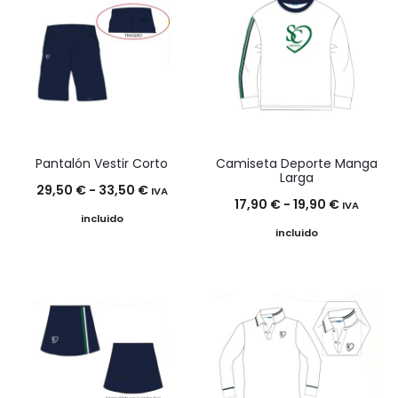
Pantalón Vestir Corto
Camiseta Deporte Manga
Larga
Rango
29,50
€
-
33,50
€
IVA
Rango
17,90
€
-
19,90
€
IVA
de
incluido
de
incluido
precios:
precios:
desde
desde
29,50 €
17,90 €
hasta
hasta
33,50 €
19,90 €