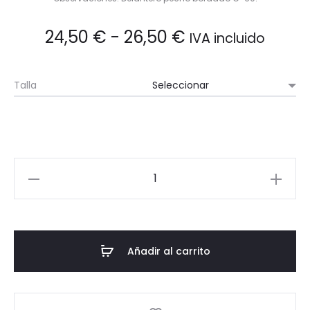
Rango
24,50
€
-
26,50
€
IVA incluido
de
Talla
precios:
desde
24,50 €
Babero
cantidad
hasta
26,50 €
Añadir al carrito