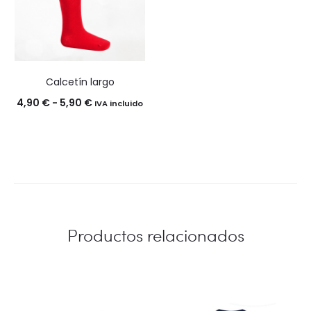
Calcetín largo
Rango
4,90
€
-
5,90
€
IVA incluido
de
precios:
desde
4,90 €
hasta
5,90 €
Productos relacionados