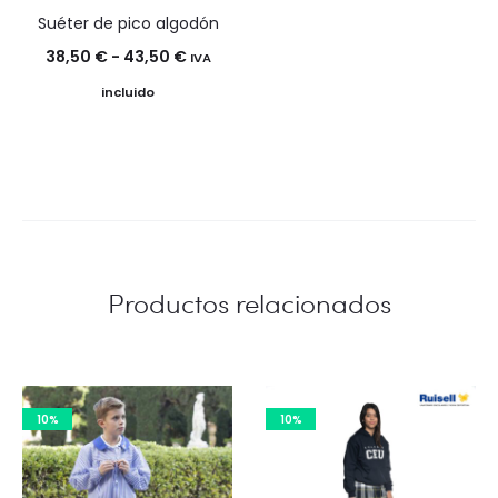
Suéter de pico algodón
Rango
38,50
€
-
43,50
€
IVA
de
incluido
precios:
desde
38,50 €
hasta
43,50 €
Productos relacionados
10%
10%