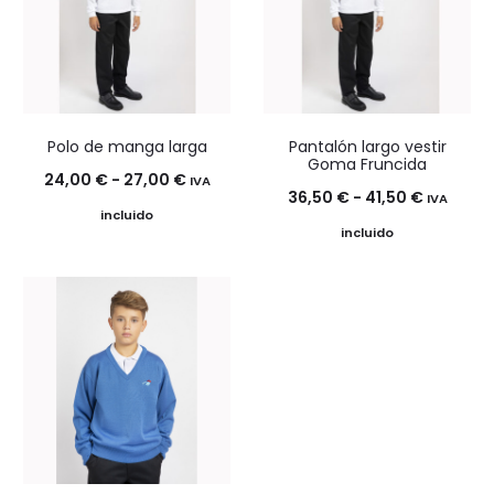
17,00 €
30,00 €
Polo de manga larga
Pantalón largo vestir
Goma Fruncida
Rango
24,00
€
-
27,00
€
IVA
Rango
36,50
€
-
41,50
€
IVA
de
incluido
de
incluido
precios:
precios:
desde
desde
24,00 €
36,50 €
hasta
hasta
27,00 €
41,50 €