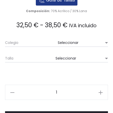
Composición:
70% Acrílico / 30% Lana
Rango
32,50
€
-
38,50
€
IVA incluido
de
Colegio
precios:
Talla
desde
32,50 €
hasta
Suéter
38,50 €
de
pico
cantidad