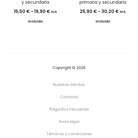
y secundaria
primaria y secundaria
Rango
Rango
15,50
€
-
19,90
€
25,90
€
-
30,20
€
IVA
IVA
de
de
incluido
incluido
precios:
precios:
desde
desde
15,50 €
25,90 €
hasta
hasta
19,90 €
30,20 €
Copyright © 2026
Nuestras tiendas
Contacto
Preguntas frecuentes
Aviso legal
Términos y condiciones