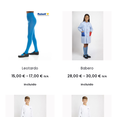
Leotardo
Babero
Rango
Rango
15,00
€
-
17,00
€
28,00
€
-
30,00
€
IVA
IVA
de
de
incluido
incluido
precios:
precios:
desde
desde
15,00 €
28,00 €
hasta
hasta