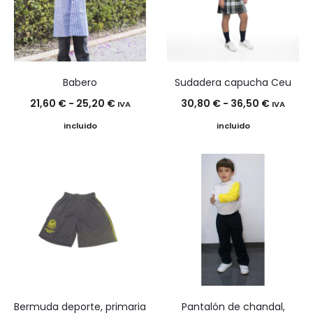
Babero
Sudadera capucha Ceu
Rango
Rango
21,60
€
-
25,20
€
30,80
€
-
36,50
€
IVA
IVA
de
de
incluido
incluido
precios:
precios:
desde
desde
21,60 €
30,80 €
hasta
hasta
25,20 €
36,50 €
Bermuda deporte, primaria
Pantalón de chandal,