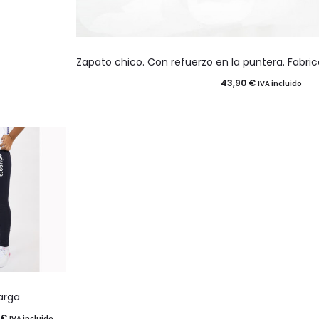
Este
Zapato chico. Con refuerzo en la puntera. Fabric
producto
na
43,90
€
IVA incluido
tiene
múltiples
ucto
variantes.
Las
opciones
se
pueden
elegir
en
la
larga
ucto
página
Rango
€
IVA incluido