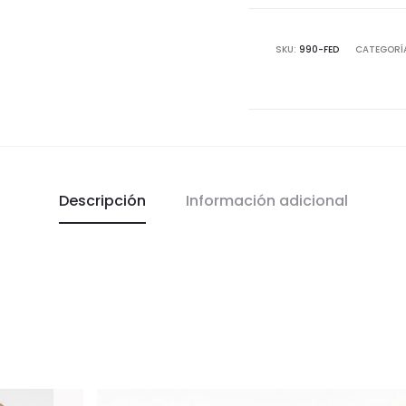
en
la
SKU:
990-FED
CATEGORÍ
puntera.
Fabricados
en
Villena
(Alicante)
cantidad
Descripción
Información adicional