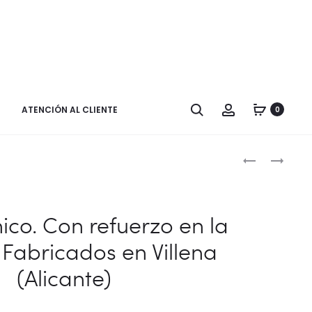
Buscar
Cuenta
ATENCIÓN AL CLIENTE
0
Naveg
ZAPATO
ZAPATO
CHICO.
CHICA.
por
CON
FABRICADO
los
REFUERZO
EN
ico. Con refuerzo en la
EN
VILLENA
produ
 Fabricados en Villena
LA
(ALICANTE)
PUNTERA.
(Alicante)
FABRICADO
EN