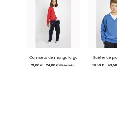
Este
Este
Camiseta de manga larga
Suéter de pi
producto
prod
Rango
21,00
€
-
24,00
€
38,50
€
-
43,5
IVA incluido
tiene
tiene
de
múltiples
múlti
precios:
variantes.
varia
desde
Las
Las
21,00 €
opciones
opci
hasta
se
se
24,00 €
pueden
pued