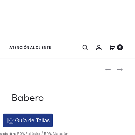
Buscar
Cuenta
ATENCIÓN AL CLIENTE
0
Naveg
BABERO
BABERO
(INFANTIL,
INFANTIL
por
1º
los
Y
Babero
2º
produ
PRIMARIA)
Guía de Tallas
sición:
50% Poliéster / 50% Algodón