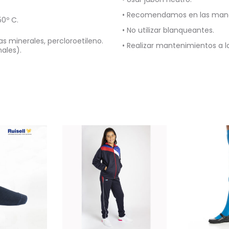
• Recomendamos en las manch
0º C.
• No utilizar blanqueantes.
s minerales, percloroetileno.
• Realizar mantenimientos a 
nales).