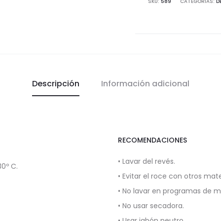
SKU:
589
CATEGORÍAS:
D
Descripción
Información adicional
RECOMENDACIONES
• Lavar del revés.
0º C.
• Evitar el roce con otros mate
• No lavar en programas de 
• No usar secadora.
• Usar jabón neutro.