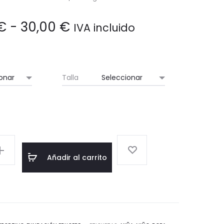
Rango
€
-
30,00
€
IVA incluido
de
precios:
Talla
desde
28,00 €
hasta
Añadir al carrito
30,00 €