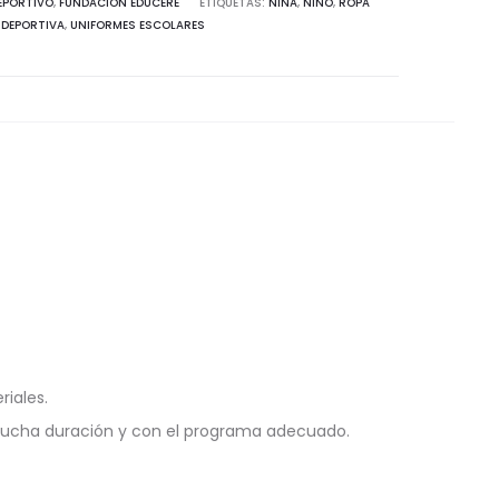
EPORTIVO
,
FUNDACIÓN EDUCERE
ETIQUETAS:
NIÑA
,
NIÑO
,
ROPA
DEPORTIVA
,
UNIFORMES ESCOLARES
riales.
mucha duración y con el programa adecuado.