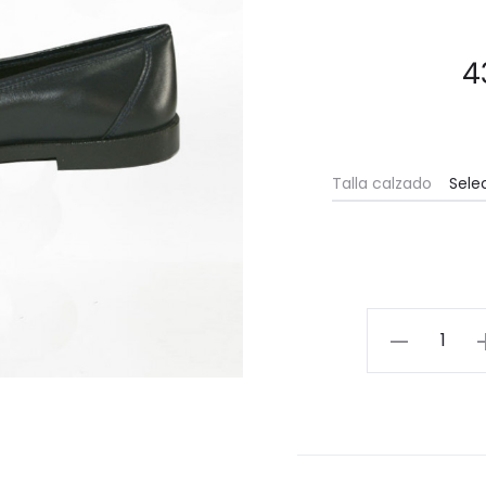
4
Talla calzado
Zapato
chica.
Fabricados
en
Villena
(Alicante)