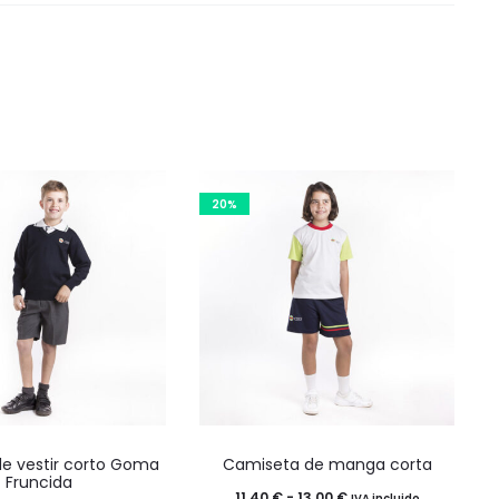
20%
Este
Este
de vestir corto Goma
Camiseta de manga corta
producto
producto
Fruncida
Rango
11,40
€
-
13,00
€
IVA incluido