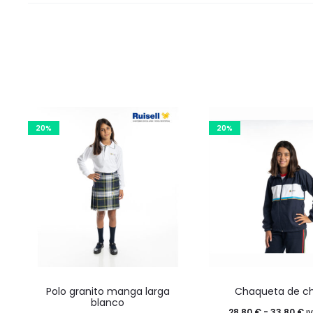
20%
20%
Este
Este
Polo granito manga larga
Chaqueta de c
producto
product
blanco
R
28,80
€
-
33,80
€
I