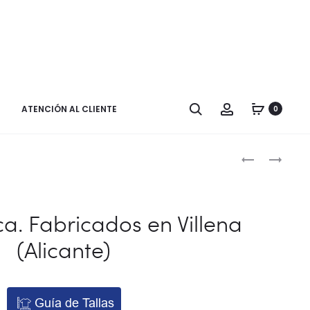
Buscar
Cuenta
ATENCIÓN AL CLIENTE
0
Naveg
ZAPATO
ZAPATO
CHICO.
CHICA.
por
CON
FABRICADO
los
REFUERZO
EN
a. Fabricados en Villena
EN
VILLENA
produ
(Alicante)
LA
(ALICANTE)
PUNTERA.
FABRICADO
EN
Guía de Tallas