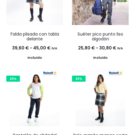
Falda plisada con tabla
Suéter pico punto liso
delante
algodón
Rango
Rango
39,60
€
-
45,00
€
25,80
€
-
30,80
€
IVA
IVA
de
de
incluido
incluido
precios:
precios:
desde
desde
20%
20%
39,60 €
25,80 €
hasta
hasta
45,00 €
30,80 €