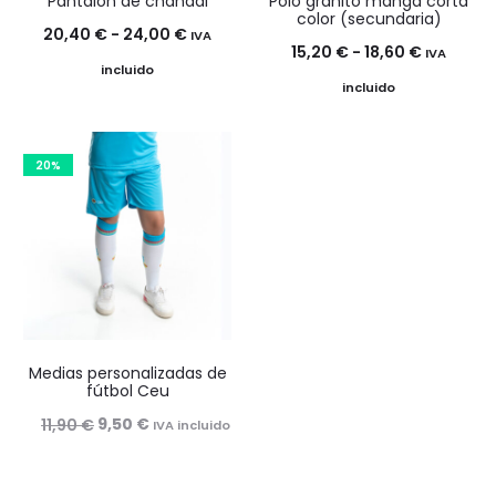
Pantalón de chándal
Polo granito manga corta
color (secundaria)
Rango
20,40
€
-
24,00
€
IVA
Rango
15,20
€
-
18,60
€
IVA
de
incluido
de
incluido
precios:
precios:
desde
desde
20,40 €
20%
15,20 €
hasta
hasta
24,00 €
18,60 €
Medias personalizadas de
fútbol Ceu
El
El
9,50
€
11,90
€
IVA incluido
precio
precio
original
actual