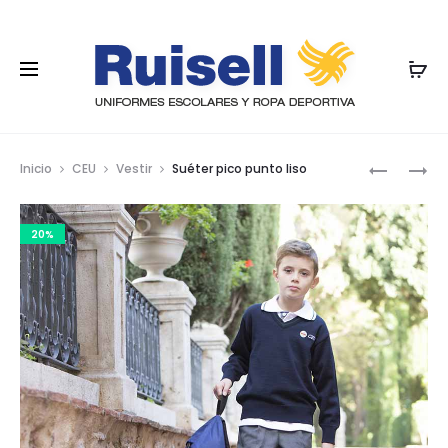
Nave
SUÉTER
SUÉTER
Inicio
CEU
Vestir
Suéter pico punto liso
PICO
CUELLO
por
PUNTO
DE
los
20%
LISO
PICO
ALGODÓ
prod