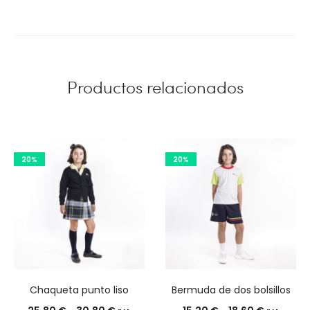
era:
es:
11,90 €.
9,50 €.
Productos relacionados
20%
20%
Chaqueta punto liso
Bermuda de dos bolsillos