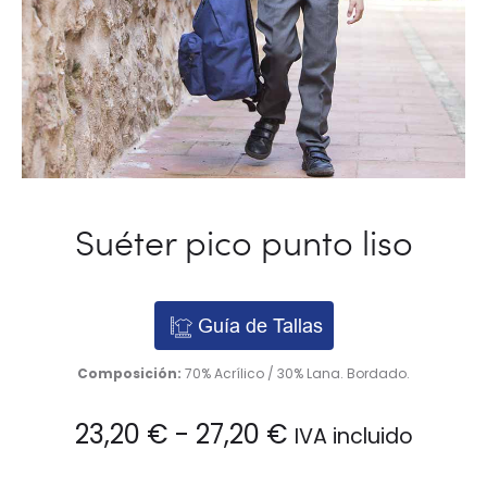
Suéter pico punto liso
Guía de Tallas
Composición:
70% Acrílico / 30% Lana. Bordado.
Rango
23,20
€
-
27,20
€
IVA incluido
de