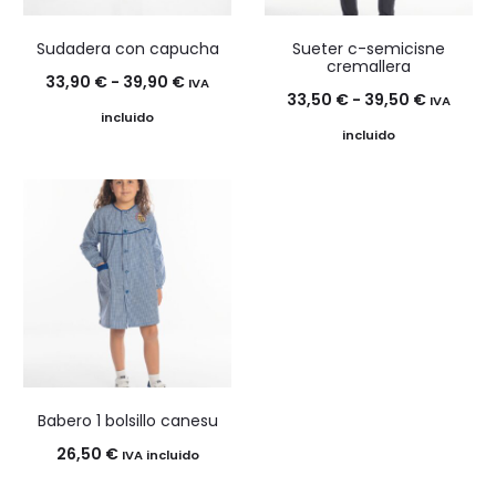
Sudadera con capucha
Sueter c-semicisne
cremallera
Rango
33,90
€
-
39,90
€
IVA
Rango
33,50
€
-
39,50
€
IVA
de
incluido
de
incluido
precios:
precios:
desde
desde
33,90 €
33,50 €
hasta
hasta
39,90 €
39,50 €
Babero 1 bolsillo canesu
26,50
€
IVA incluido