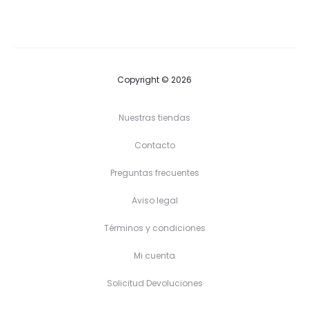
desde
desde
25,80 €
20,70 €
hasta
hasta
30,80 €
24,30 €
Copyright © 2026
Nuestras tiendas
Contacto
Preguntas frecuentes
Aviso legal
Términos y condiciones
Mi cuenta
Solicitud Devoluciones