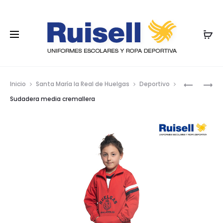
Nave
SUDADER
SUDADER
Inicio
Santa María la Real de Huelgas
Deportivo
CAPUCH
CON
por
Sudadera media cremallera
CAPUCH
los
prod