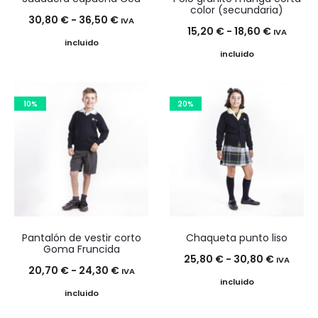
color (secundaria)
Rango
30,80
€
-
36,50
€
IVA
Rango
15,20
€
-
18,60
€
IVA
de
incluido
de
incluido
precios:
precios:
desde
desde
30,80 €
10%
20%
15,20 €
hasta
hasta
36,50 €
18,60 €
Pantalón de vestir corto
Chaqueta punto liso
Goma Fruncida
Rango
25,80
€
-
30,80
€
IVA
Rango
20,70
€
-
24,30
€
IVA
de
incluido
de
incluido
precios:
precios: