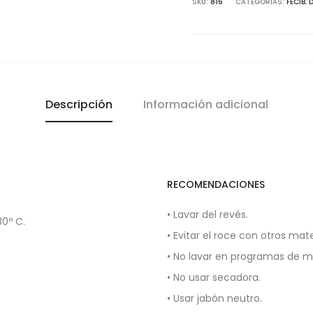
SKU:
816
CATEGORÍAS:
FECIB
,
Descripción
Información adicional
RECOMENDACIONES
• Lavar del revés.
0º C.
• Evitar el roce con otros mate
• No lavar en programas de 
• No usar secadora.
• Usar jabón neutro.