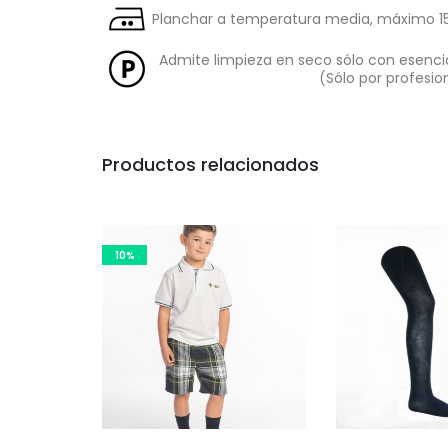
Planchar a temperatura media, máximo 15
Admite limpieza en seco sólo con esencia
(Sólo por profesio
Productos relacionados
10%
Este
Este