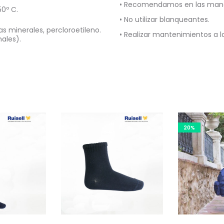
• Recomendamos en las manch
0º C.
• No utilizar blanqueantes.
s minerales, percloroetileno.
• Realizar mantenimientos a 
nales).
20%
Este
Es