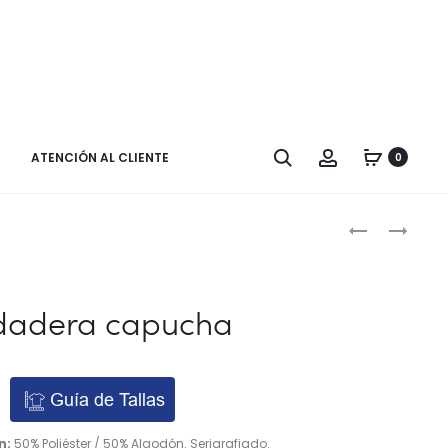
Buscar
Cuenta
ATENCIÓN AL CLIENTE
0
Naveg
SUDADERA
SUDADERA
CAPUCHA
MEDIA
por
CREMALLERA
los
dadera capucha
produ
Guía de Tallas
n:
50% Poliéster / 50% Algodón. Serigrafiado.