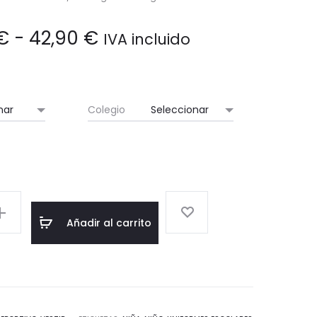
Rango
€
-
42,90
€
IVA incluido
de
precios:
Colegio
desde
36,50 €
hasta
Añadir al carrito
42,90 €