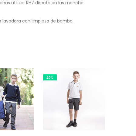
as utilizar KH7 directo en las mancha.
la lavadora con limpieza de bombo.
20%
te
Este