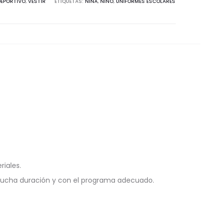
DEPORTIVO
,
VESTIR
ETIQUETAS:
NIÑA
,
NIÑO
,
UNIFORMES ESCOLARES
riales.
mucha duración y con el programa adecuado.