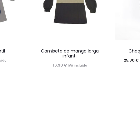
Este
til
Camiseta de manga larga
Chaq
o
producto
infantil
25,80
€
luido
tiene
16,90
€
IVA incluido
múltiples
.
variantes.
Las
opciones
se
pueden
elegir
en