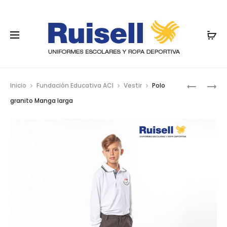
Nave
POLO
POLO
Inicio
Fundación Educativa ACI
Vestir
Polo
DE
DE
por
granito Manga larga
MANGA
MANGA
los
LARGA,
LARGA
PRIMARIA
prod
Y
SECUNDA