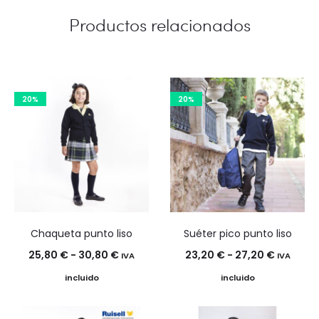
Productos relacionados
20%
20%
Chaqueta punto liso
Suéter pico punto liso
Rango
Rango
25,80
€
-
30,80
€
23,20
€
-
27,20
€
IVA
IVA
de
de
incluido
incluido
precios:
precios:
desde
desde