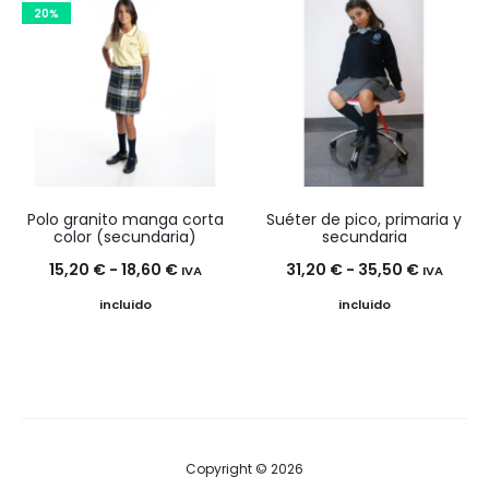
20%
25,80 €
23,20 €
hasta
hasta
30,80 €
27,20 €
Polo granito manga corta
Suéter de pico, primaria y
color (secundaria)
secundaria
Rango
Rango
15,20
€
-
18,60
€
31,20
€
-
35,50
€
IVA
IVA
de
de
incluido
incluido
precios:
precios:
desde
desde
15,20 €
31,20 €
hasta
hasta
18,60 €
35,50 €
Copyright © 2026