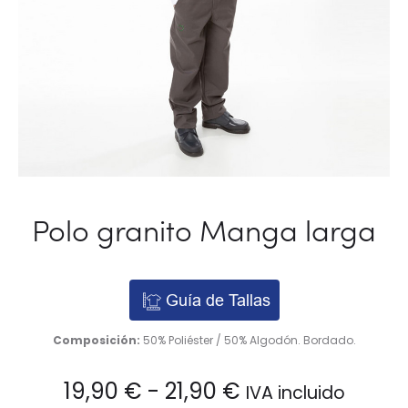
Polo granito Manga larga
Guía de Tallas
Composición:
50% Poliéster / 50% Algodón. Bordado.
Rango
19,90
€
-
21,90
€
IVA incluido