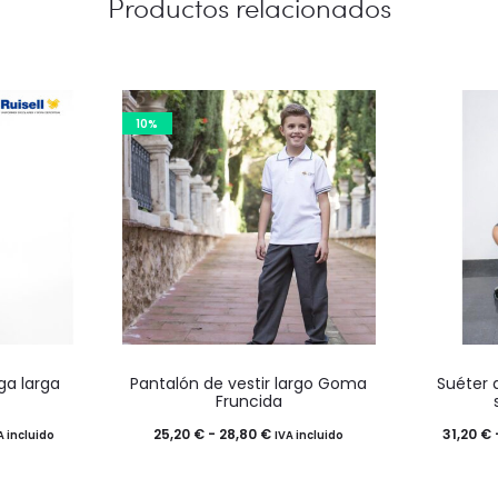
Productos relacionados
10%
Este
ga larga
Pantalón de vestir largo Goma
Suéter 
o
producto
Fruncida
tiene
ngo
Rango
25,20
€
-
28,80
€
31,20
€
A incluido
IVA incluido
múltiples
de
.
variantes.