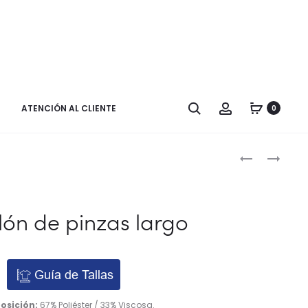
Buscar
Cuenta
ATENCIÓN AL CLIENTE
0
Naveg
PANTALONE
PANTALÓN
DE
LARGO
por
PINZAS
VESTIR
los
LARGO,
GOMA
lón de pinzas largo
PRIMARIA
FRUNCIDA
produ
Y
SECUNDARI
Guía de Tallas
sición:
67% Poliéster / 33% Viscosa.