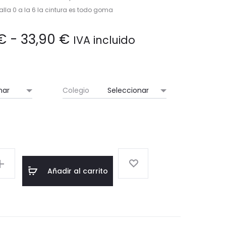
talla 0 a la 6 la cintura es todo goma
Rango
€
-
33,90
€
IVA incluido
de
precios:
Colegio
desde
29,50 €
hasta
Añadir al carrito
33,90 €