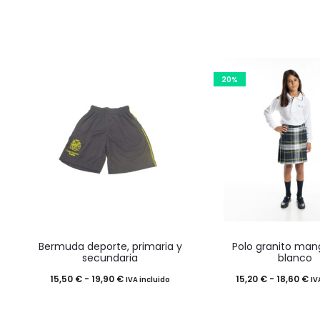
20%
Este
Este
Bermuda deporte, primaria y
Polo granito man
producto
product
secundaria
blanco
tiene
tiene
Rango
Ra
15,50
€
-
19,90
€
15,20
€
-
18,60
€
IVA incluido
IV
múltiples
múltiples
de
de
variantes.
variantes