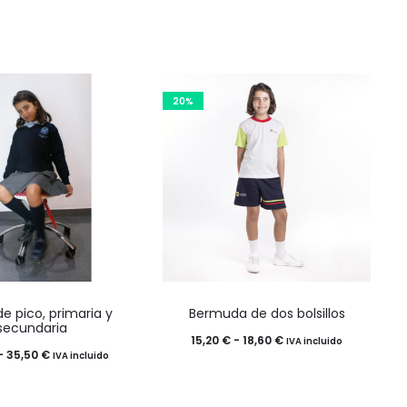
20%
Este
Este
de pico, primaria y
Bermuda de dos bolsillos
producto
producto
secundaria
Rango
15,20
€
-
18,60
€
IVA incluido
tiene
tiene
Rango
-
35,50
€
IVA incluido
de
múltiples
múltiples
de
precios:
variantes.
variantes.