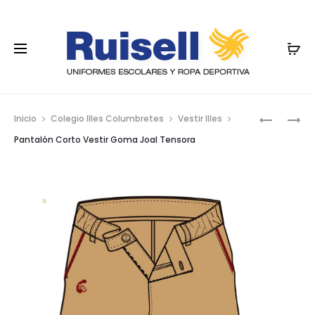
Nave
POLAR
POLO
Inicio
Colegio Illes Columbretes
Vestir Illes
MANGA
por
Pantalón Corto Vestir Goma Joal Tensora
LARGA
los
prod