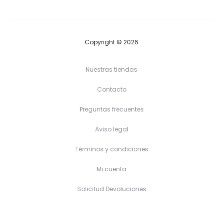
31,50 €
19,90 €
hasta
hasta
35,50 €
21,90 €
Copyright © 2026
Nuestras tiendas
Contacto
Preguntas frecuentes
Aviso legal
Términos y condiciones
Mi cuenta
Solicitud Devoluciones