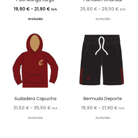
Rango
Rango
19,90
€
-
21,90
€
25,60
€
-
29,50
€
IVA
IVA
de
de
incluido
incluido
precios:
precios:
desde
desde
19,90 €
25,60 €
hasta
hasta
21,90 €
29,50 €
Sudadera Capucha
Bermuda Deporte
Rango
Rango
31,50
€
-
35,50
€
19,90
€
-
21,90
€
IVA
IVA
de
de
incluido
incluido
precios:
precios:
desde
desde