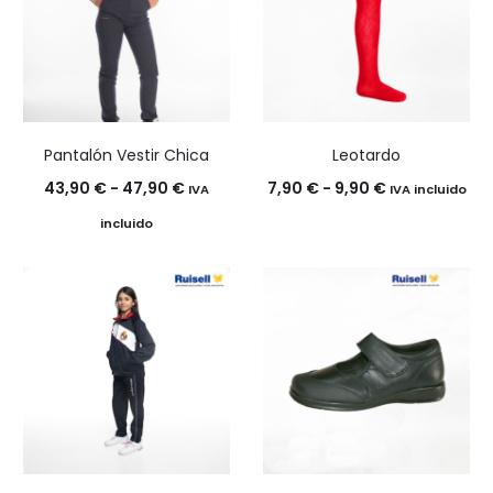
Pantalón Vestir Chica
Leotardo
Rango
Rango
43,90
€
-
47,90
€
7,90
€
-
9,90
€
IVA
IVA incluido
de
de
incluido
precios:
precios:
desde
desde
43,90 €
7,90 €
hasta
hasta
47,90 €
9,90 €