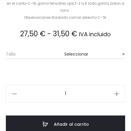
en el canto C-19, goma tensotres ojal, t-2 a 6 todo goma, boton a
tono .
Observaciones Bordado camal derecho C-19.
Rango
27,50
€
-
31,50
€
IVA incluido
de
Talla
precios:
desde
27,50 €
Pantalón
Corto
hasta
Vestir
Goma
31,50 €
Joal
Añadir al carrito