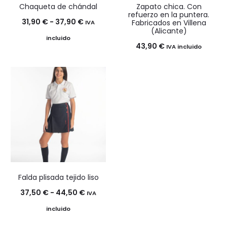
Chaqueta de chándal
Zapato chica. Con
refuerzo en la puntera.
Rango
31,90
€
-
37,90
€
Fabricados en Villena
IVA
(Alicante)
de
incluido
43,90
€
IVA incluido
precios:
desde
31,90 €
hasta
37,90 €
Falda plisada tejido liso
Rango
37,50
€
-
44,50
€
IVA
de
incluido
precios: