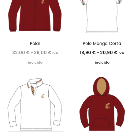
hasta
hasta
19,00 €
20,70 €
Polar
Polo Manga Corta
Rango
Rango
32,00
€
-
36,00
€
18,90
€
-
20,90
€
IVA
IVA
de
de
incluido
incluido
precios:
precios:
desde
desde
32,00 €
18,90 €
hasta
hasta
36,00 €
20,90 €