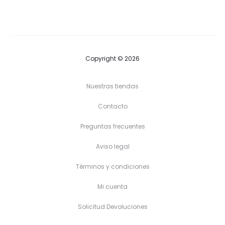
desde
desde
26,50 €
33,90 €
hasta
hasta
31,50 €
35,90 €
Copyright © 2026
Nuestras tiendas
Contacto
Preguntas frecuentes
Aviso legal
Términos y condiciones
Mi cuenta
Solicitud Devoluciones