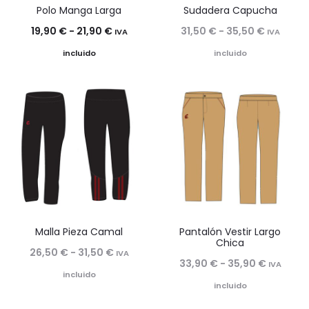
Polo Manga Larga
Sudadera Capucha
Rango
Rango
19,90
€
-
21,90
€
31,50
€
-
35,50
€
IVA
IVA
de
de
incluido
incluido
precios:
precios:
desde
desde
19,90 €
31,50 €
hasta
hasta
21,90 €
35,50 €
Malla Pieza Camal
Pantalón Vestir Largo
Chica
Rango
26,50
€
-
31,50
€
IVA
Rango
33,90
€
-
35,90
€
IVA
de
incluido
de
incluido
precios:
precios: