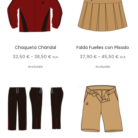
Chaqueta Chándal
Falda Fuelles con Plisado
Rango
Rango
32,50
€
-
38,50
€
37,90
€
-
45,50
€
IVA
IVA
de
de
incluido
incluido
precios:
precios:
desde
desde
32,50 €
37,90 €
hasta
hasta
38,50 €
45,50 €