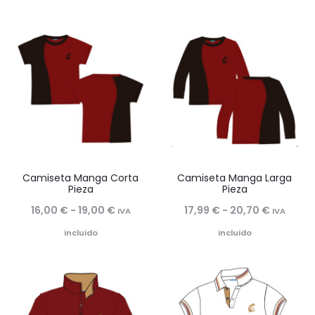
precios:
precios:
desde
desde
19,90 €
31,50 €
hasta
hasta
21,90 €
35,90 €
Camiseta Manga Corta
Camiseta Manga Larga
Pieza
Pieza
Rango
Rango
16,00
€
-
19,00
€
17,99
€
-
20,70
€
IVA
IVA
de
de
incluido
incluido
precios:
precios:
desde
desde
16,00 €
17,99 €