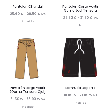
Pantalon Chandal
Pantalón Corto Vestir
Goma Joal Tensora
Rango
25,60
€
-
29,50
€
IVA
Rango
27,50
€
-
31,50
€
IVA
de
incluido
de
incluido
precios:
precios:
desde
desde
25,60 €
27,50 €
hasta
hasta
29,50 €
31,50 €
Pantalón Largo Vestir
Bermuda Deporte
(Goma Tensora Ojal)
Rango
19,90
€
-
21,90
€
IVA
Rango
31,50
€
-
35,90
€
IVA
de
incluido
de
incluido