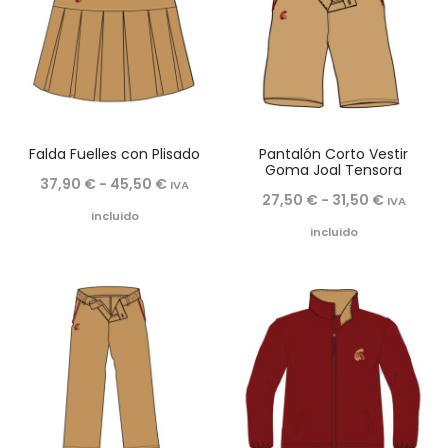
Falda Fuelles con Plisado
Pantalón Corto Vestir
Goma Joal Tensora
Rango
37,90
€
-
45,50
€
IVA
Rango
27,50
€
-
31,50
€
IVA
de
incluido
de
incluido
precios:
precios:
desde
desde
37,90 €
27,50 €
hasta
hasta
45,50 €
31,50 €