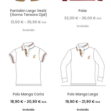
Pantalón Largo Vestir
Polar
(Goma Tensora Ojal)
Rango
32,00
€
-
36,00
€
IVA
Rango
31,50
€
-
35,90
€
IVA
de
incluido
de
incluido
precios:
precios:
desde
desde
32,00 €
31,50 €
hasta
hasta
36,00 €
35,90 €
Polo Manga Corta
Polo Manga Larga
Rango
Rango
18,90
€
-
20,90
€
19,90
€
-
21,90
€
IVA
IVA
de
de
incluido
incluido