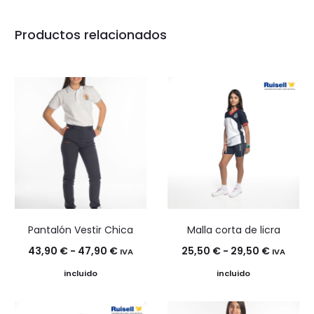
Productos relacionados
Pantalón Vestir Chica
Malla corta de licra
Rango
Rango
43,90
€
-
47,90
€
25,50
€
-
29,50
€
IVA
IVA
de
de
incluido
incluido
precios:
precios:
desde
desde