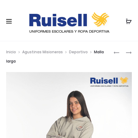
Nave
TIRANTES
SUDADER
Inicio
Agustinas Misioneras
Deportivo
Malla
FALDA,
CAPUCHA
por
larga
2
BOLSO
los
BOTONES
CANGUR
prod