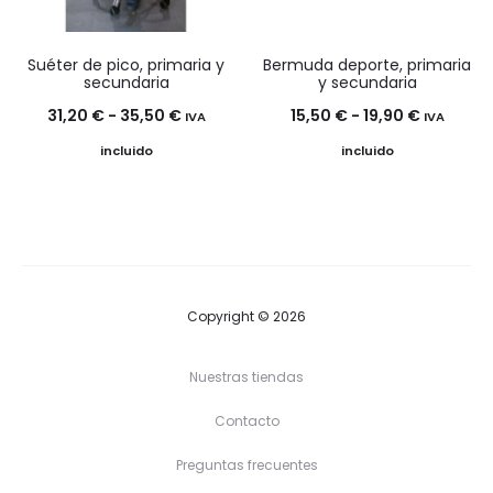
Suéter de pico, primaria y
Bermuda deporte, primaria
secundaria
y secundaria
Rango
Rango
31,20
€
-
35,50
€
15,50
€
-
19,90
€
IVA
IVA
de
de
incluido
incluido
precios:
precios:
desde
desde
31,20 €
15,50 €
hasta
hasta
35,50 €
19,90 €
Copyright © 2026
Nuestras tiendas
Contacto
Preguntas frecuentes