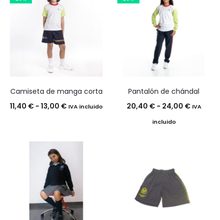
Camiseta de manga corta
Pantalón de chándal
Rango
Rango
11,40
€
-
13,00
€
20,40
€
-
24,00
€
IVA incluido
IVA
de
de
incluido
precios:
precios:
desde
desde
11,40 €
20,40 €
hasta
hasta
13,00 €
24,00 €