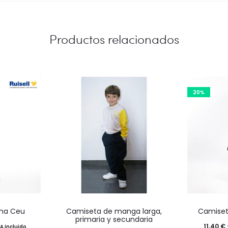
Productos relacionados
20%
Este
ha Ceu
Camiseta de manga larga,
Camiset
o
producto
primaria y secundaria
ango
11,40
€
VA incluido