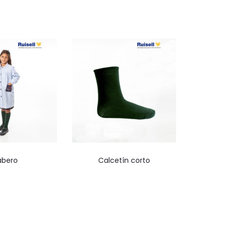
le para compra
No disponible para compra
abero
Calcetín corto
nline
online