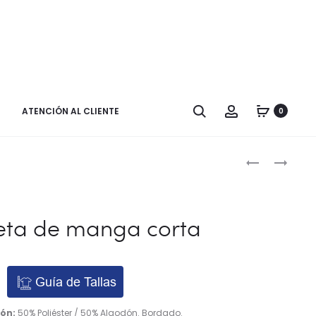
Buscar
Cuenta
ATENCIÓN AL CLIENTE
0
Naveg
CAMISETA
CAMISETA
DE
DE
por
MANGA
MANGA
los
CORTA
CORTA
ta de manga corta
BLANCA
produ
Guía de Tallas
ón:
50% Poliéster / 50% Algodón. Bordado.