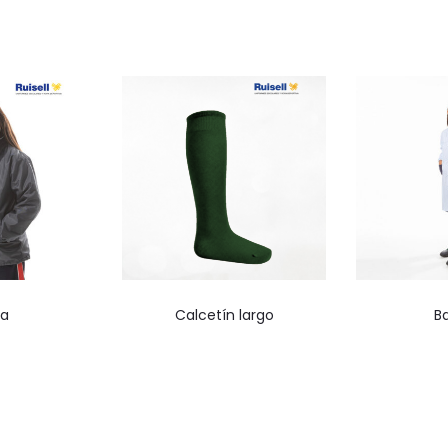
 para compra
No disponible para compra
No disponib
ka
Calcetín largo
B
ne
online
o