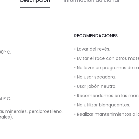
Descripción
Información adicional
RECOMENDACIONES
• Lavar del revés.
0º C.
• Evitar el roce con otros mate
• No lavar en programas de 
• No usar secadora.
• Usar jabón neutro.
• Recomendamos en las manch
0º C.
• No utilizar blanqueantes.
s minerales, percloroetileno.
• Realizar mantenimientos a 
nales).