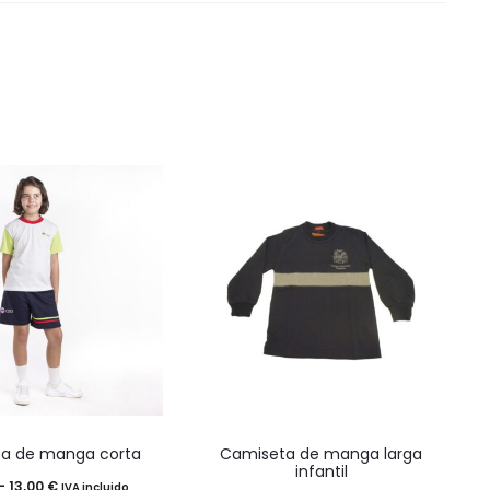
Este
Este
a de manga corta
Camiseta de manga larga
producto
producto
infantil
Rango
-
13,00
€
IVA incluido