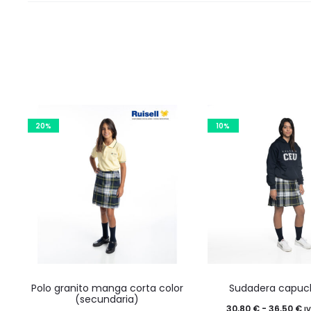
20%
10%
Este
Este
Polo granito manga corta color
Sudadera capuc
producto
product
(secundaria)
R
30,80
€
-
36,50
€
I