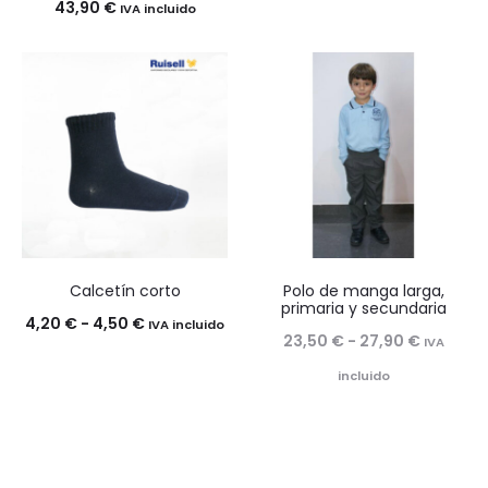
43,90
€
IVA incluido
Calcetín corto
Polo de manga larga,
primaria y secundaria
Rango
4,20
€
-
4,50
€
IVA incluido
Rango
23,50
€
-
27,90
€
IVA
de
de
incluido
precios:
precios:
desde
desde
4,20 €
23,50 €
hasta