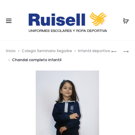
Nave
PANTALÓ
CHANDAL
Inicio
Colegio Seminario Segorbe
Infantil deportivo
DE
COMPLE
por
Chandal completo infantil
CHANDAL
los
prod