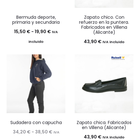
Bermuda deporte,
Zapato chico. Con
primaria y secundaria
refuerzo en la puntera.
Fabricados en Villena
Rango
15,50
€
-
19,90
€
(Alicante)
IVA
de
43,90
€
incluido
IVA incluido
precios:
desde
15,50 €
hasta
19,90 €
Sudadera con capucha
Zapato chica. Fabricados
en Villena (Alicante)
Rango
34,20
€
-
38,50
€
IVA
43,90
€
IVA incluido