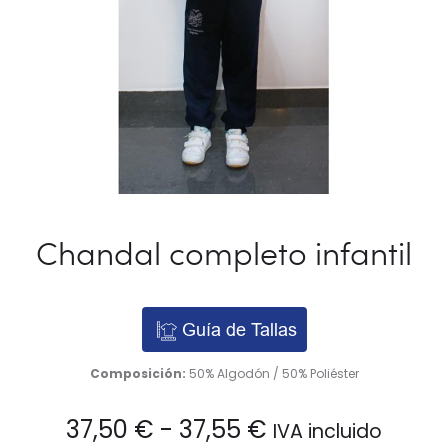
Chandal completo infantil
Guía de Tallas
Composición:
50% Algodón / 50% Poliéster
Rango
37,50
€
-
37,55
€
IVA incluido