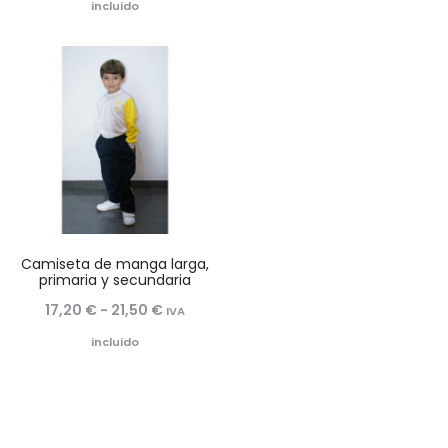
de
incluido
precios:
desde
34,20 €
hasta
38,50 €
Camiseta de manga larga,
primaria y secundaria
Rango
17,20
€
-
21,50
€
IVA
de
incluido
precios:
desde
17,20 €