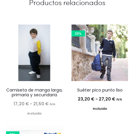
Productos relacionados
20%
Camiseta de manga larga,
Suéter pico punto liso
primaria y secundaria
Rango
23,20
€
-
27,20
€
IVA
Rango
17,20
€
-
21,50
€
IVA
de
incluido
de
incluido
precios:
precios:
desde
desde