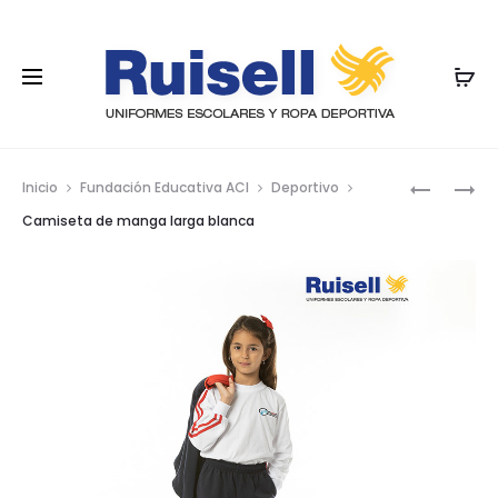
Nave
CAMISET
CAMISET
Inicio
Fundación Educativa ACI
Deportivo
DE
DE
por
Camiseta de manga larga blanca
MANGA
MANGA
los
LARGA
LARGA
prod