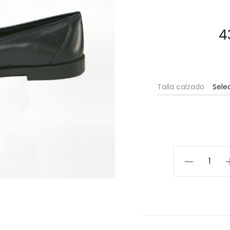
4
Talla calzado
Zapato
chica.
Fabricados
en
Villena
(Alicante)