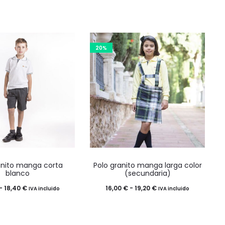
en
la
gina
página
20%
de
oducto
producto
Este
Este
anito manga corta
Polo granito manga larga color
producto
producto
blanco
(secundaria)
tiene
tiene
Rango
Rango
-
18,40
€
16,00
€
-
19,20
€
IVA incluido
IVA incluido
múltiples
múltiples
de
de
variantes.
variantes.
precios:
precios: