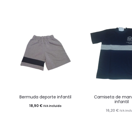
en
en
la
la
página
pági
de
de
producto
prod
Este
Este
Bermuda deporte infantil
Camiseta de man
producto
product
infantil
18,90
€
IVA incluido
tiene
tiene
16,20
€
IVA incl
múltiples
múltiples
variantes.
variantes