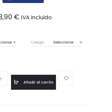
VILLENA
BACH)
(ALICANTE)
3,90
€
IVA incluido
Colegio
Añadir al carrito