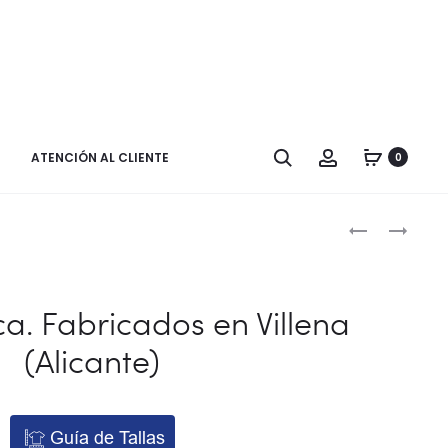
Buscar
Cuenta
ATENCIÓN AL CLIENTE
0
Naveg
ZAPATO
SUETER
CHICA.
CUELLO
por
CON
DE
los
REFUERZO
PICO
a. Fabricados en Villena
EN
AZUL
produ
(Alicante)
LA
(4º
PUNTERA.
EPO
FABRICADO
–
EN
2º
Guía de Tallas