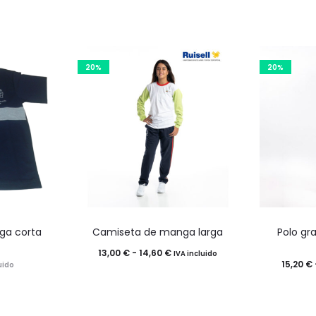
en
en
la
la
na
página
pá
20%
20%
de
de
ucto
producto
pr
Este
ga corta
Camiseta de manga larga
Polo gr
o
producto
Rango
13,00
€
-
14,60
€
IVA incluido
tiene
15,20
€
uido
de
múltiples
precios:
.
variantes.
desde