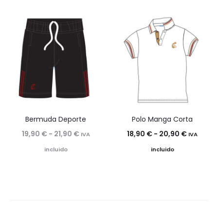
precios:
precios:
desde
desde
17,99 €
27,50 €
hasta
hasta
20,70 €
31,50 €
Bermuda Deporte
Polo Manga Corta
Rango
Rango
19,90
€
-
21,90
€
18,90
€
-
20,90
€
IVA
IVA
de
de
incluido
incluido
precios:
precios:
desde
desde
19,90 €
18,90 €
hasta
hasta