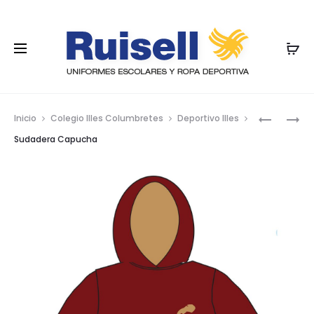
Nave
PANTALÓ
FALDA
Inicio
Colegio Illes Columbretes
Deportivo Illes
LARGO
FUELLES
por
Sudadera Capucha
VESTIR
CON
los
(GOMA
PLISADO
TENSORA
prod
OJAL)