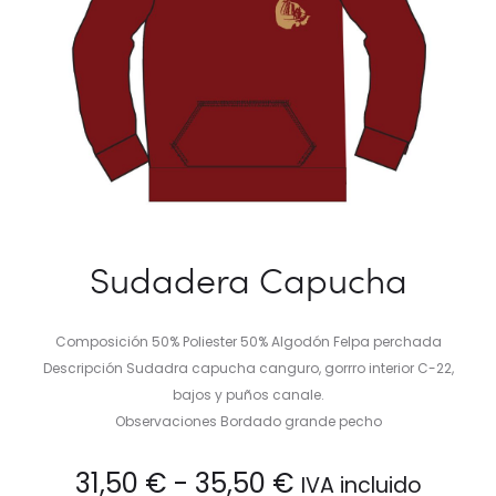
Sudadera Capucha
Composición 50% Poliester 50% Algodón Felpa perchada
Descripción Sudadra capucha canguro, gorrro interior C-22,
bajos y puños canale.
Observaciones Bordado grande pecho
Rango
31,50
€
-
35,50
€
IVA incluido