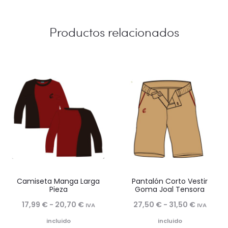
22,90 €
Productos relacionados
Camiseta Manga Larga
Pantalón Corto Vestir
Pieza
Goma Joal Tensora
Rango
Rango
17,99
€
-
20,70
€
27,50
€
-
31,50
€
IVA
IVA
de
de
incluido
incluido