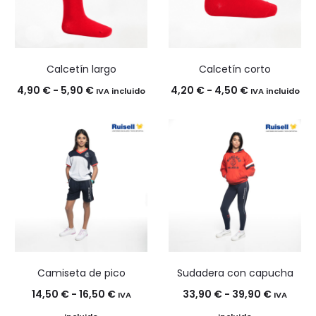
Calcetín largo
Calcetín corto
Rango
Rango
4,90
€
-
5,90
€
4,20
€
-
4,50
€
IVA incluido
IVA incluido
de
de
precios:
precios:
desde
desde
4,90 €
4,20 €
hasta
hasta
5,90 €
4,50 €
Camiseta de pico
Sudadera con capucha
Rango
Rango
14,50
€
-
16,50
€
33,90
€
-
39,90
€
IVA
IVA
de
de