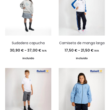
Sudadera capucha
Camiseta de manga larga
Rango
Rango
30,90
€
-
37,00
€
17,50
€
-
21,50
€
IVA
IVA
de
de
incluido
incluido
precios:
precios:
desde
desde
30,90 €
17,50 €
hasta
hasta
37,00 €
21,50 €