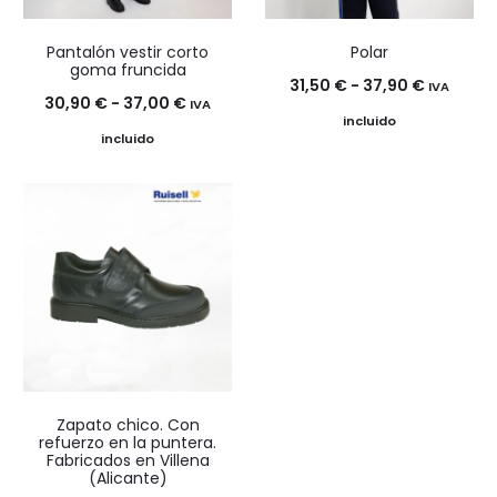
Pantalón vestir corto
Polar
goma fruncida
Rango
31,50
€
-
37,90
€
IVA
Rango
30,90
€
-
37,00
€
IVA
de
incluido
de
incluido
precios:
precios:
desde
desde
31,50 €
30,90 €
hasta
hasta
37,90 €
37,00 €
Zapato chico. Con
refuerzo en la puntera.
Fabricados en Villena
(Alicante)