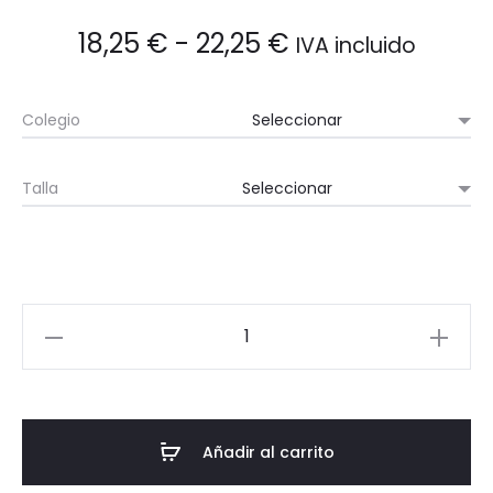
Rango
18,25
€
-
22,25
€
IVA incluido
de
Colegio
precios:
Talla
desde
18,25 €
hasta
Polo
22,25 €
de
manga
corta
cantidad
Añadir al carrito