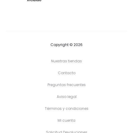
incluido
precios:
desde
28,80 €
hasta
33,80 €
Copyright © 2026
Nuestras tiendas
Contacto
Preguntas frecuentes
Aviso legal
Términos y condiciones
Mi cuenta
Solicitud Devoluciones