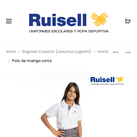
Nave
POLO
POLO
Inicio
Sagrado Corazón (Jesuitas Logroño)
Vestir
GRANITO
DE
por
Polo de manga corta
MANGA
MANGA
los
CORTA
CORTA,
BLANCO
PRIMARIA
prod
Y
SECUNDA