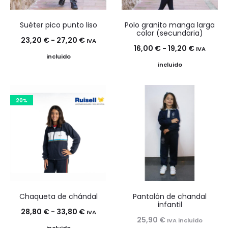
Suéter pico punto liso
Polo granito manga larga
color (secundaria)
Rango
23,20
€
-
27,20
€
IVA
Rango
16,00
€
-
19,20
€
IVA
de
incluido
de
incluido
precios:
precios:
desde
desde
23,20 €
20%
16,00 €
hasta
hasta
27,20 €
19,20 €
Chaqueta de chándal
Pantalón de chandal
infantil
Rango
28,80
€
-
33,80
€
IVA
25,90
€
IVA incluido
de