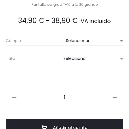
Pantalla serigraa T-10 a la 26 grande
Rango
34,90
€
-
38,90
€
IVA incluido
de
Colegio
precios:
Talla
desde
34,90 €
hasta
Polar
38,90 €
cantidad
Añadir al carrito