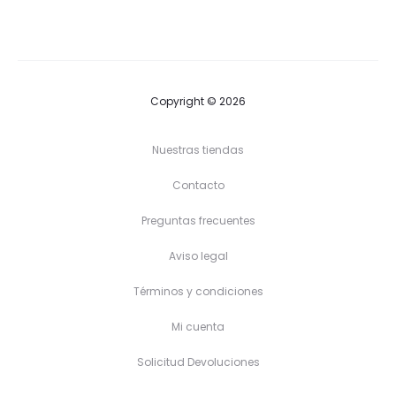
desde
desde
4,90 €
27,90 €
hasta
hasta
5,20 €
31,90 €
Copyright © 2026
Nuestras tiendas
Contacto
Preguntas frecuentes
Aviso legal
Términos y condiciones
Mi cuenta
Solicitud Devoluciones