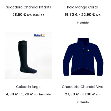
Sudadera Chándal Infantil
Polo Manga Corta
Rango
28,50
€
19,50
€
-
22,90
€
IVA incluido
IVA
de
incluido
precios:
desde
19,50 €
hasta
22,90 €
Calcetín largo
Chaqueta Chandal Vivo
Rango
Rango
4,90
€
-
5,20
€
27,90
€
-
31,90
€
IVA incluido
IVA
de
de
incluido
precios:
precios: