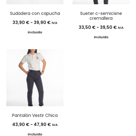
Sudadera con capucha
Sueter c-semicisne
cremallera
Rango
33,90
€
-
39,90
€
IVA
Rango
33,50
€
-
39,50
€
IVA
de
incluido
de
incluido
precios:
precios:
desde
desde
33,90 €
33,50 €
hasta
hasta
39,90 €
39,50 €
Pantalón Vestir Chica
Rango
43,90
€
-
47,90
€
IVA
de
incluido