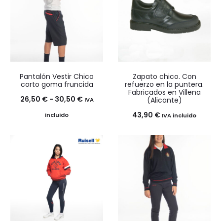
Pantalón Vestir Chico
Zapato chico. Con
corto goma fruncida
refuerzo en la puntera.
Fabricados en Villena
Rango
26,50
€
-
30,50
€
(Alicante)
IVA
de
43,90
€
incluido
IVA incluido
precios:
desde
26,50 €
hasta
30,50 €