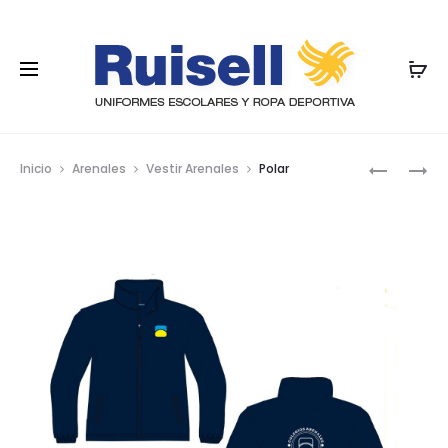
Nave
FALDA
SUDADER
Inicio
Arenales
Vestir Arenales
Polar
2
por
FUELLES
los
DEL.
Y
prod
TRAS.