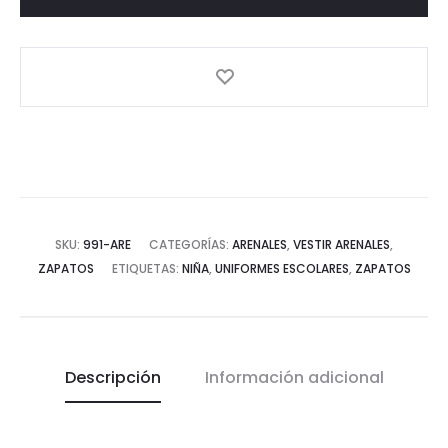
la
puntera.
Fabricados
en
Villena
(Alicante)
cantidad
SKU:
991-ARE
CATEGORÍAS:
ARENALES
,
VESTIR ARENALES
,
ZAPATOS
ETIQUETAS:
NIÑA
,
UNIFORMES ESCOLARES
,
ZAPATOS
Descripción
Información adicional