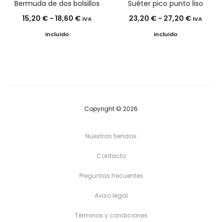
Bermuda de dos bolsillos
Suéter pico punto liso
Rango
Rango
15,20
€
-
18,60
€
23,20
€
-
27,20
€
IVA
IVA
de
de
incluido
incluido
precios:
precios:
desde
desde
15,20 €
23,20 €
hasta
hasta
18,60 €
27,20 €
Copyright © 2026
Nuestras tiendas
Contacto
Preguntas frecuentes
Aviso legal
Términos y condiciones