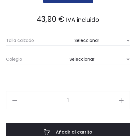
43,90
€
IVA incluido
Talla calzado
Colegio
Zapato
chica.
Con
refuerzo
en
Añadir al carrito