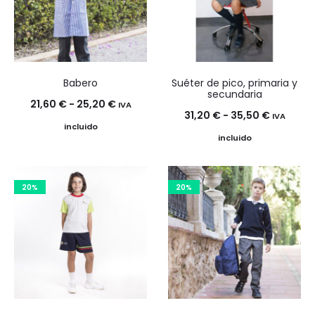
Babero
Suéter de pico, primaria y
secundaria
Rango
21,60
€
-
25,20
€
IVA
Rango
31,20
€
-
35,50
€
IVA
de
incluido
de
incluido
precios:
precios:
desde
desde
21,60 €
20%
20%
31,20 €
hasta
hasta
25,20 €
35,50 €