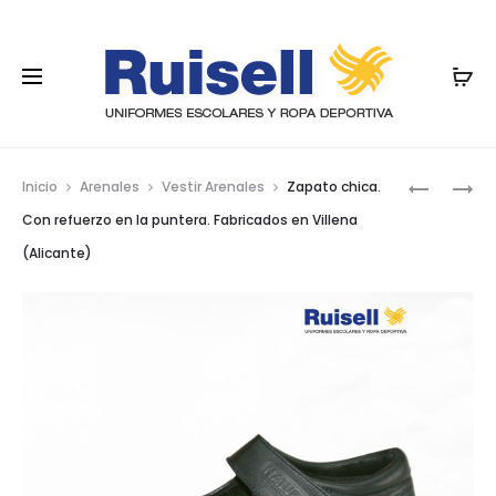
Nave
ZAPATO
ZAPATO
Inicio
Arenales
Vestir Arenales
Zapato chica.
CHICO.
CHICA.
por
Con refuerzo en la puntera. Fabricados en Villena
CON
FABRICA
(Alicante)
los
REFUERZ
EN
EN
VILLENA
prod
LA
(ALICANT
PUNTERA.
FABRICA
EN
VILLENA
(ALICANT