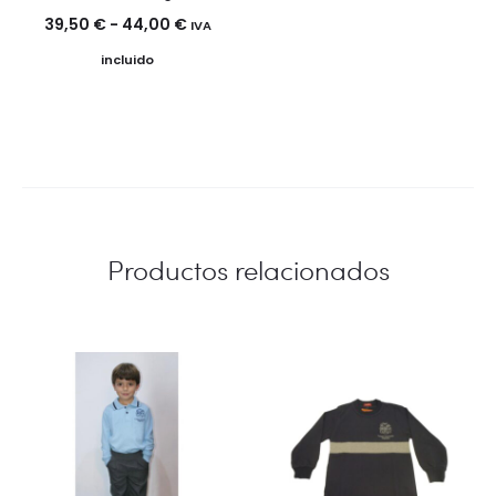
Rango
39,50
€
-
44,00
€
IVA
de
incluido
precios:
desde
39,50 €
hasta
44,00 €
Productos relacionados