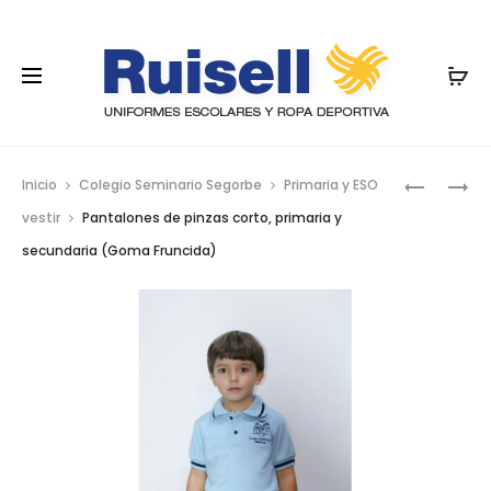
Nave
SUÉTER
PANTALO
Inicio
Colegio Seminario Segorbe
Primaria y ESO
DE
DE
por
vestir
Pantalones de pinzas corto, primaria y
PICO
PINZAS
secundaria (Goma Fruncida)
los
ALGODÓ
LARGO,
PRIMARIA
prod
Y
SECUNDA
(GOMA
FRUNCID