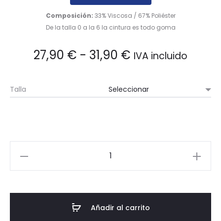
Composición:
33% Viscosa / 67% Poliéster
De la talla 0 a la 6 la cintura es todo goma
Rango
27,90
€
-
31,90
€
IVA incluido
de
Talla
precios:
desde
27,90 €
Pantalones
de
hasta
pinzas
corto,
31,90 €
primaria
Añadir al carrito
y