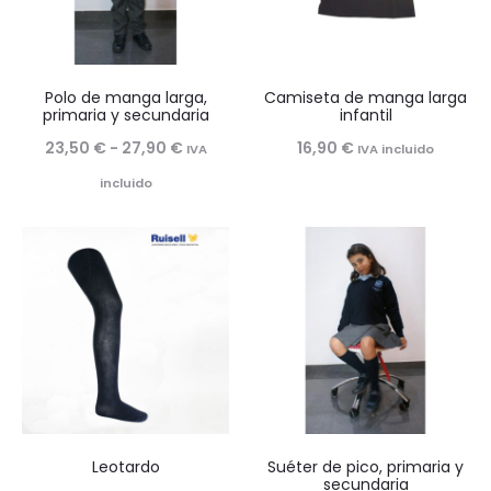
Polo de manga larga,
Camiseta de manga larga
primaria y secundaria
infantil
Rango
23,50
€
-
27,90
€
16,90
€
IVA
IVA incluido
de
incluido
precios:
desde
23,50 €
hasta
27,90 €
Leotardo
Suéter de pico, primaria y
secundaria