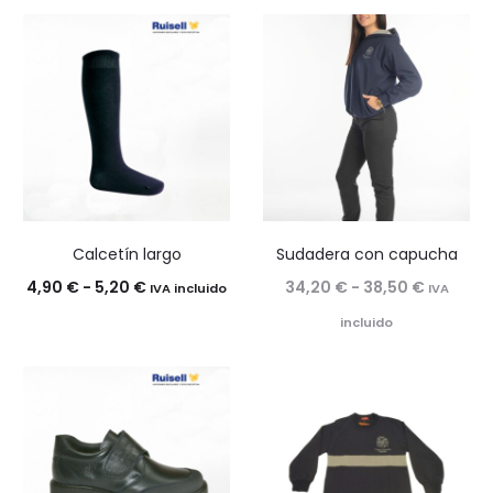
Calcetín largo
Sudadera con capucha
Rango
Rango
4,90
€
-
5,20
€
34,20
€
-
38,50
€
IVA incluido
IVA
de
de
incluido
precios:
precios:
desde
desde
4,90 €
34,20 €
hasta
hasta
5,20 €
38,50 €