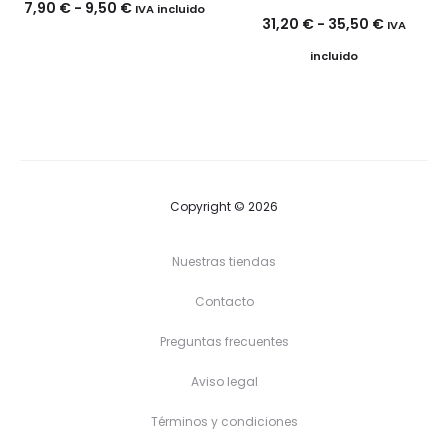
Rango
7,90
€
-
9,50
€
IVA incluido
Rango
31,20
€
-
35,50
€
IVA
de
de
incluido
precios:
precios:
desde
desde
7,90 €
31,20 €
hasta
hasta
9,50 €
35,50 €
Copyright © 2026
Nuestras tiendas
Contacto
Preguntas frecuentes
Aviso legal
Términos y condiciones