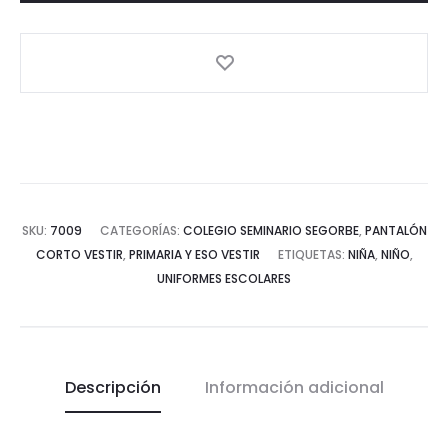
secundaria
(Goma
Fruncida)
cantidad
SKU:
7009
CATEGORÍAS:
COLEGIO SEMINARIO SEGORBE
,
PANTALÓN
CORTO VESTIR
,
PRIMARIA Y ESO VESTIR
ETIQUETAS:
NIÑA
,
NIÑO
,
UNIFORMES ESCOLARES
Descripción
Información adicional