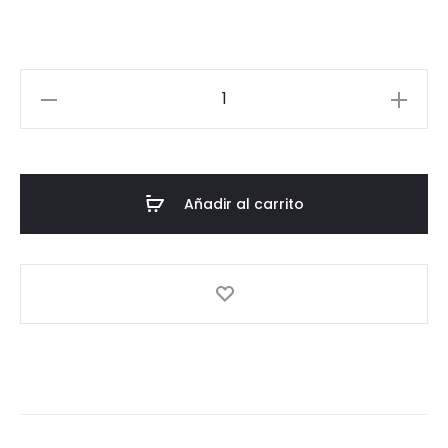
43,90 €
hasta
Pantalón
47,90 €
Vestir
Chica
cantidad
Añadir al carrito