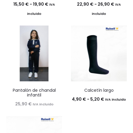
Rango
Rango
15,50
€
-
19,90
€
22,90
€
-
26,90
€
IVA
IVA
de
de
incluido
incluido
precios:
precios:
desde
desde
15,50 €
22,90 €
hasta
hasta
19,90 €
26,90 €
Pantalón de chandal
Calcetín largo
infantil
Rango
4,90
€
-
5,20
€
IVA incluido
25,90
€
IVA incluido
de
precios:
desde