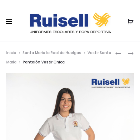
Nave
FALDA
PANTALÓ
Inicio
Santa María la Real de Huelgas
Vestir Santa
PLISADA
VESTIR
por
María
Pantalón Vestir Chica
TEJIDO
CHICO
los
LISO
CORTO
GOMA
prod
FRUNCID