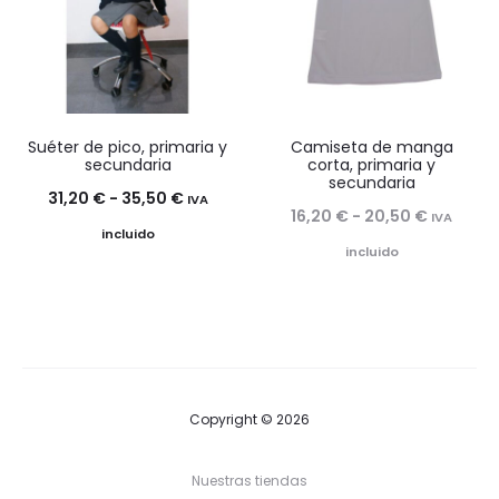
18,60 €
Suéter de pico, primaria y
Camiseta de manga
secundaria
corta, primaria y
secundaria
Rango
31,20
€
-
35,50
€
IVA
Rango
16,20
€
-
20,50
€
IVA
de
incluido
de
incluido
precios:
precios:
desde
desde
31,20 €
16,20 €
hasta
hasta
35,50 €
20,50 €
Copyright © 2026
Nuestras tiendas