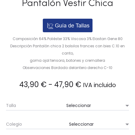
Pantalón Vestir Chica
Guía de Tallas
Composición 64% Poliéster 33% Viscosa 3% Elastan Gene 80
Descripción Pantalón chica 2 bolsilos frances con bies C.10 en
canto,
goma ojal tensora, botones y cremallera
Observaciones Bordado delantero derecho C-10
Rango
43,90
€
-
47,90
€
IVA incluido
de
Talla
precios:
Colegio
desde