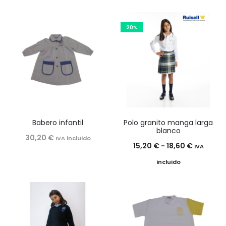
20%
Babero infantil
Polo granito manga larga
blanco
30,20
€
IVA incluido
Rango
15,20
€
-
18,60
€
IVA
de
incluido
precios:
desde
15,20 €
hasta