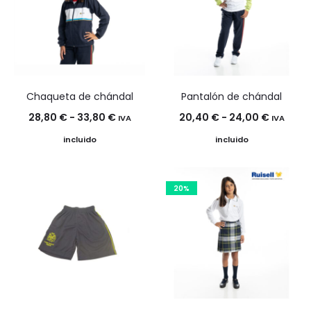
Chaqueta de chándal
Pantalón de chándal
Rango
Rango
28,80
€
-
33,80
€
20,40
€
-
24,00
€
IVA
IVA
de
de
incluido
incluido
precios:
precios:
desde
desde
20%
28,80 €
20,40 €
hasta
hasta
33,80 €
24,00 €