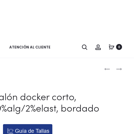
Buscar
Cuenta
ATENCIÓN AL CLIENTE
0
Naveg
PANTALÓN
FALDA
DOCKER
PLISADA,
por
LARGO
67%POL/33%
los
GOMA
BORDADO
alón docker corto,
FRUNCIDA
produ
%alg/2%elast, bordado
Guía de Tallas