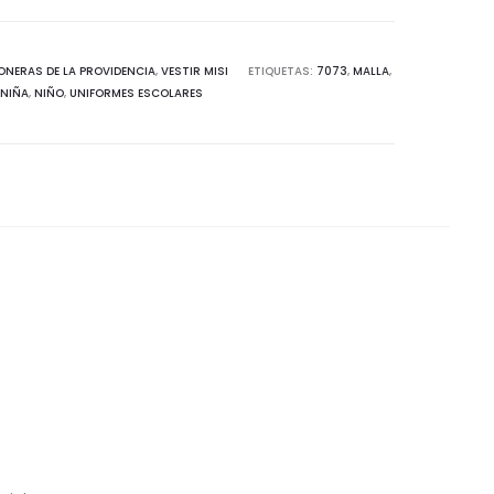
ONERAS DE LA PROVIDENCIA
,
VESTIR MISI
ETIQUETAS:
7073
,
MALLA
,
NIÑA
,
NIÑO
,
UNIFORMES ESCOLARES