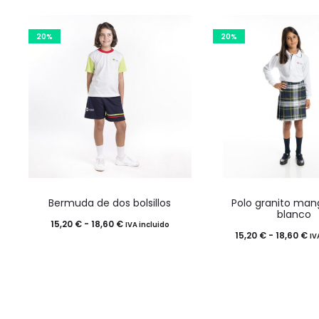
página
pági
de
de
20%
20%
producto
prod
Este
Este
Bermuda de dos bolsillos
Polo granito man
producto
product
blanco
Rango
15,20
€
-
18,60
€
IVA incluido
tiene
tiene
Ra
15,20
€
-
18,60
€
IV
de
múltiples
múltiples
de
precios:
variantes.
variantes
pr
desde
Las
Las
de
15,20 €
opciones
opciones