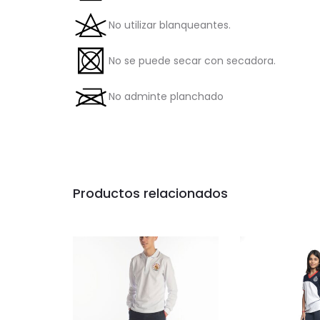
No utilizar blanqueantes.
No se puede secar con secadora.
No adminte planchado
Productos relacionados