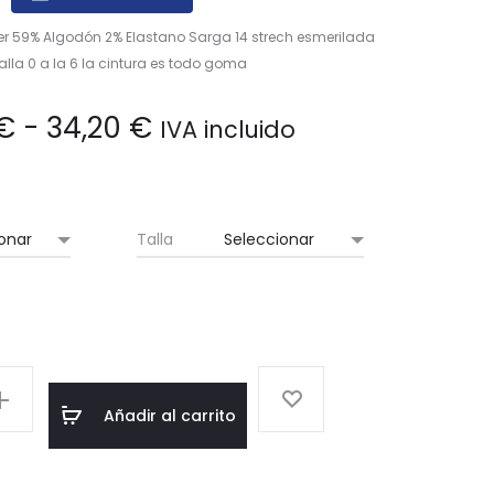
er 59% Algodón 2% Elastano Sarga 14 strech esmerilada
talla 0 a la 6 la cintura es todo goma
Rango
€
-
34,20
€
IVA incluido
de
precios:
Talla
desde
29,00 €
hasta
Añadir al carrito
34,20 €
g/2%elast,