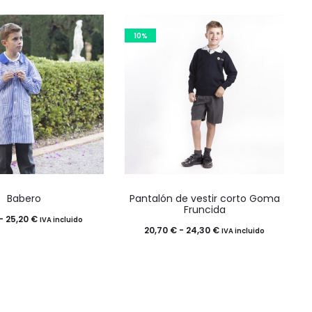
gina
página
de
10%
oducto
producto
Este
Este
Babero
Pantalón de vestir corto Goma
producto
producto
Fruncida
Rango
-
25,20
€
IVA incluido
tiene
tiene
Rango
20,70
€
-
24,30
€
IVA incluido
de
múltiples
múltiples
de
precios:
variantes.
variantes.
precios:
desde
Las
Las
desde
21,60 €
opciones
opciones