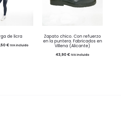
te
Este
rga de licra
Zapato chico. Con refuerzo
oducto
producto
en la puntera. Fabricados en
Rango
,50
€
Villena (Alicante)
IVA incluido
ene
tiene
de
43,90
€
IVA incluido
ltiples
múltiples
precios:
riantes.
variantes.
desde
s
Las
28,50 €
ciones
opciones
hasta
se
32,50 €
eden
pueden
gir
elegir
en
la