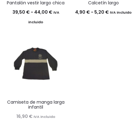
Pantalón vestir largo chica
Calcetín largo
Rango
Rango
39,50
€
-
44,00
€
4,90
€
-
5,20
€
IVA
IVA incluido
de
de
incluido
precios:
precios:
desde
desde
39,50 €
4,90 €
hasta
hasta
44,00 €
5,20 €
Camiseta de manga larga
infantil
16,90
€
IVA incluido