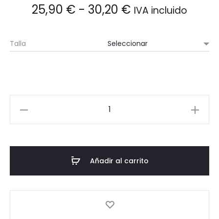
Rango
25,90
€
-
30,20
€
IVA incluido
de
Talla
precios:
desde
25,90 €
Pantalón
de
hasta
chandal,
primaria
30,20 €
y
Añadir al carrito
secundaria
cantidad