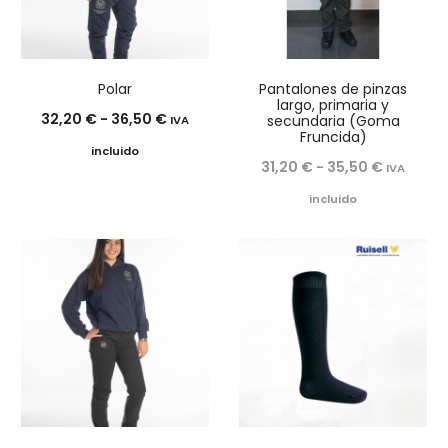
Polar
Pantalones de pinzas
largo, primaria y
Rango
32,20
€
-
36,50
€
secundaria (Goma
IVA
Fruncida)
de
incluido
Rango
31,20
€
-
35,50
€
IVA
precios:
de
incluido
desde
precios:
32,20 €
desde
hasta
31,20 €
36,50 €
hasta
35,50 €