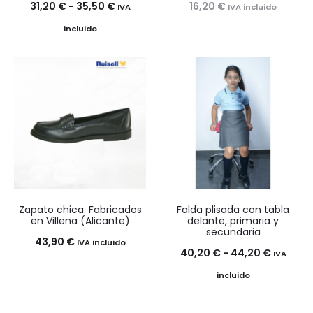
Rango
31,20
€
-
35,50
€
16,20
€
IVA
IVA incluido
de
incluido
precios:
desde
31,20 €
hasta
35,50 €
Zapato chica. Fabricados
Falda plisada con tabla
en Villena (Alicante)
delante, primaria y
secundaria
43,90
€
IVA incluido
Rango
40,20
€
-
44,20
€
IVA
de
incluido
precios: