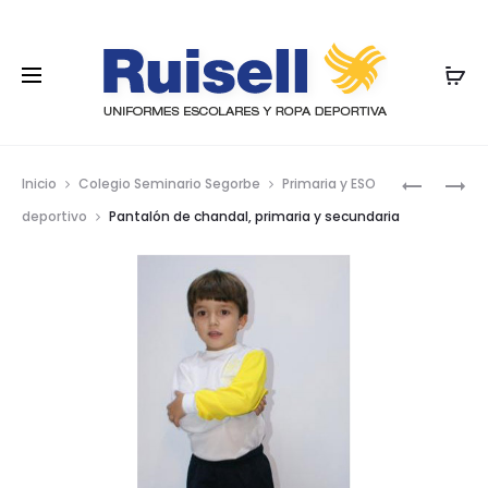
Nave
PANTALÓ
PANTALÓ
Inicio
Colegio Seminario Segorbe
Primaria y ESO
DE
DE
por
deportivo
Pantalón de chandal, primaria y secundaria
CHÁNDAL
CHÁNDAL
los
TALLA
8
prod
A
28