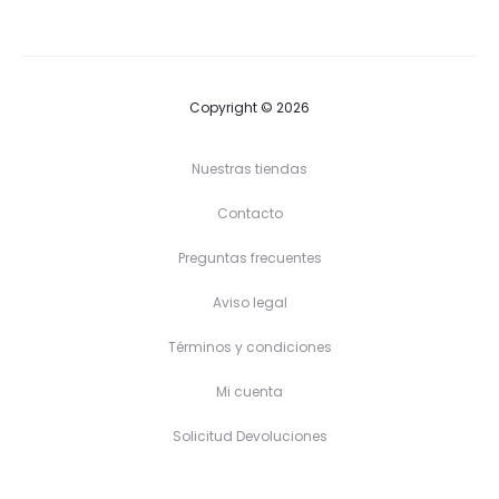
desde
40,20 €
hasta
44,20 €
Copyright © 2026
Nuestras tiendas
Contacto
Preguntas frecuentes
Aviso legal
Términos y condiciones
Mi cuenta
Solicitud Devoluciones