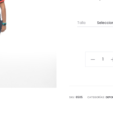
Talla
Malla
corta
de
licra
cantidad
SKU:
6505
CATEGORÍAS:
DEPO