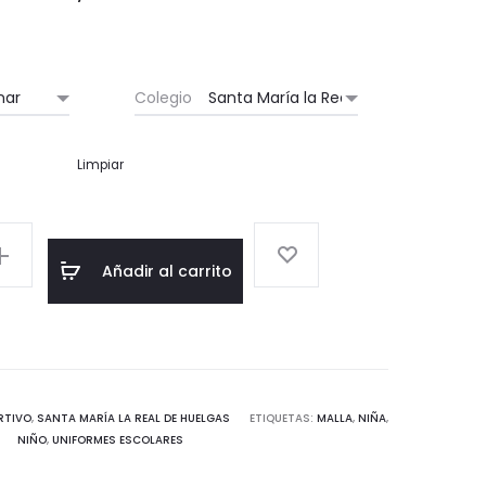
de
precios:
Colegio
desde
Limpiar
25,50 €
hasta
Añadir al carrito
29,50 €
RTIVO
,
SANTA MARÍA LA REAL DE HUELGAS
ETIQUETAS:
MALLA
,
NIÑA
,
NIÑO
,
UNIFORMES ESCOLARES