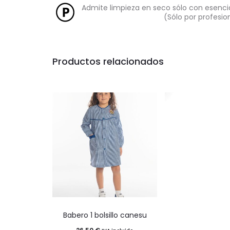
Admite limpieza en seco sólo con esencia
(Sólo por profesio
Productos relacionados
Este
Babero 1 bolsillo canesu
producto