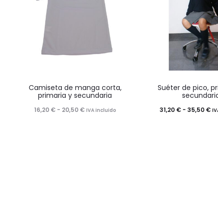
producto
Este
Este
Camiseta de manga corta,
Suéter de pico, pr
producto
product
primaria y secundaria
secundari
tiene
tiene
Rango
R
16,20
€
-
20,50
€
31,20
€
-
35,50
€
IVA incluido
IV
múltiples
múltiples
de
d
variantes.
variantes
precios:
pr
Las
Las
desde
d
opciones
opciones
16,20 €
31
se
se
hasta
ha
pueden
pueden
20,50 €
35
elegir
elegir