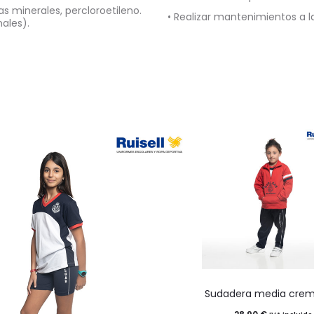
s minerales, percloroetileno.
• Realizar mantenimientos a 
nales).
Este
Sudadera media crem
producto