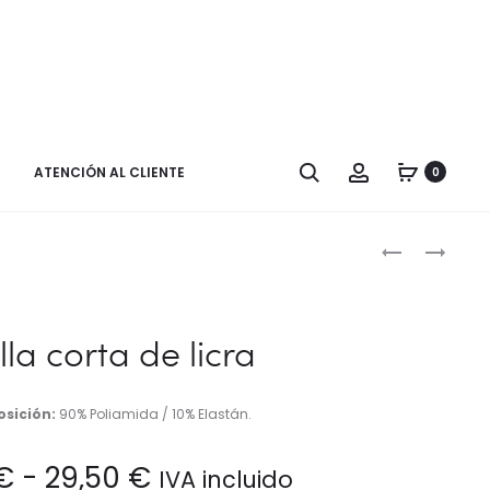
Buscar
Cuenta
ATENCIÓN AL CLIENTE
0
Naveg
CAMISETA
MALLA
DE
LARGA
por
PICO
DE
los
LICRA
la corta de licra
produ
sición:
90% Poliamida / 10% Elastán.
Rango
€
-
29,50
€
IVA incluido