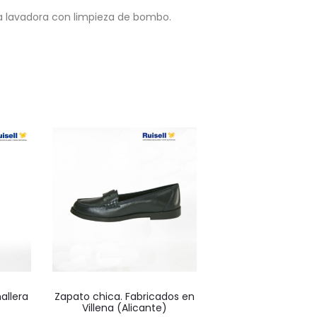
la lavadora con limpieza de bombo.
Este
allera
Zapato chica. Fabricados en
producto
Villena (Alicante)