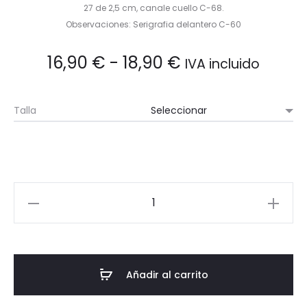
27 de 2,5 cm, canale cuello C-68.
Observaciones: Serigrafia delantero C-60
Rango
16,90
€
-
18,90
€
IVA incluido
de
Talla
precios:
desde
16,90 €
Camiseta
Deporte
hasta
Manga
Corta
18,90 €
cantidad
Añadir al carrito