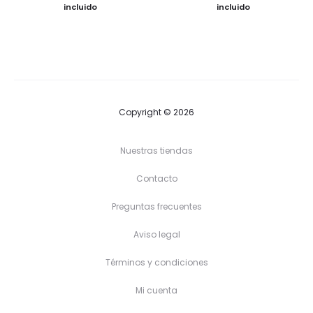
de
de
incluido
incluido
precios:
precios:
desde
desde
22,00 €
33,50 €
hasta
hasta
24,00 €
39,90 €
Copyright © 2026
Nuestras tiendas
Contacto
Preguntas frecuentes
Aviso legal
Términos y condiciones
Mi cuenta