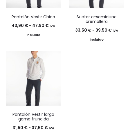
Pantalón Vestir Chica
Sueter c-semicisne
cremallera
Rango
43,90
€
-
47,90
€
IVA
Rango
33,50
€
-
39,50
€
IVA
de
incluido
de
incluido
precios:
precios:
desde
desde
43,90 €
33,50 €
hasta
hasta
47,90 €
39,50 €
Pantalón Vestir largo
goma fruncida
Rango
31,50
€
-
37,50
€
IVA