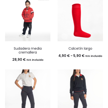
Sudadera media
Calcetín largo
cremallera
Rango
4,90
€
-
5,90
€
IVA incluido
28,90
€
IVA incluido
de
precios:
desde
4,90 €
hasta
5,90 €