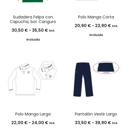
Sudadera Felpa con
Polo Manga Corta
Capucha, bol. Canguro
Rango
20,90
€
-
22,90
€
IVA
Rango
30,50
€
-
35,50
€
IVA
de
incluido
de
incluido
precios:
precios:
desde
desde
20,90 €
30,50 €
hasta
hasta
22,90 €
35,50 €
Polo Manga Larga
Pantalón Vestir Largo
Rango
Rango
22,00
€
-
24,00
€
33,50
€
-
39,90
€
IVA
IVA