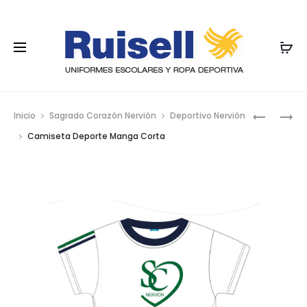
Nave
PANTALÓ
CAMISET
Inicio
Sagrado Corazón Nervión
Deportivo Nervión
DE
DEPORTE
por
Camiseta Deporte Manga Corta
CHÁNDAL
MANGA
los
FELPA
LARGA
prod