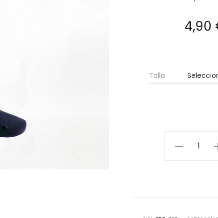
4,90
Talla
Calcetín
largo
cantidad