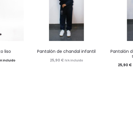
Este
 liso
Pantalón de chandal infantil
Pantalón d
o
producto
ango
25,90
€
VA incluido
IVA incluido
tiene
25,90
€
e
múltiples
ecios:
.
variantes.
esde
Las
,80 €
opciones
asta
se
,80 €
pueden
elegir