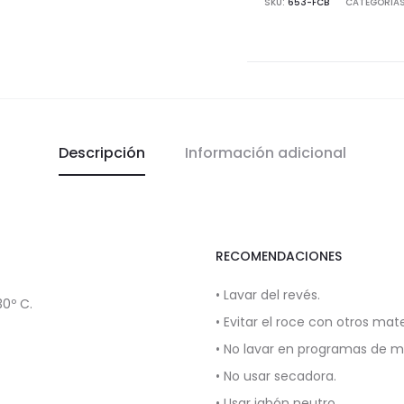
SKU:
653-FCB
CATEGORÍA
Descripción
Información adicional
RECOMENDACIONES
• Lavar del revés.
0º C.
• Evitar el roce con otros mate
• No lavar en programas de 
• No usar secadora.
• Usar jabón neutro.