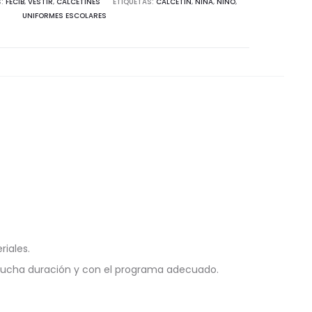
S:
FECIB
,
VESTIR
,
CALCETINES
ETIQUETAS:
CALCETÍN
,
NIÑA
,
NIÑO
,
UNIFORMES ESCOLARES
riales.
mucha duración y con el programa adecuado.