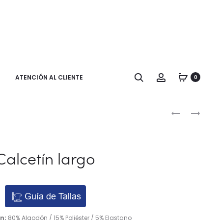
Buscar
Cuenta
ATENCIÓN AL CLIENTE
0
Naveg
CALCETÍN
ZAPATO
CORTO
CHICA.
por
CON
los
REFUERZO
Calcetín largo
EN
produ
LA
PUNTERA.
Guía de Tallas
FABRICADO
EN
n:
80% Algodón / 15% Poliéster / 5% Elastano