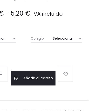
VILLENA
(ALICANTE)
Rango
€
-
5,20
€
IVA incluido
de
precios:
Colegio
desde
4,90 €
hasta
Añadir al carrito
5,20 €