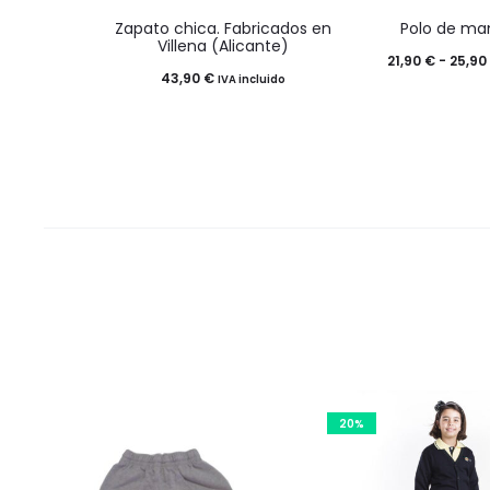
Este
Este
Zapato chica. Fabricados en
Polo de ma
producto
prod
Villena (Alicante)
21,90
€
-
25,90
tiene
tiene
43,90
€
IVA incluido
múltiples
múlti
variantes.
varia
Las
Las
opciones
opci
se
se
pueden
pued
elegir
elegir
en
en
la
la
página
pági
20%
de
de
producto
prod